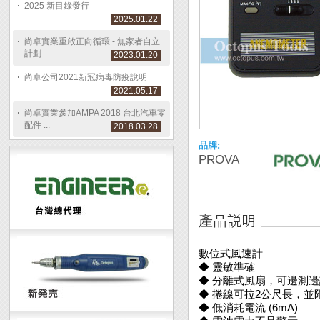
2025 新目錄發行
2025.01.22
尚卓實業重啟正向循環 - 無家者自立
計劃
2023.01.20
尚卓公司2021新冠病毒防疫說明
2021.05.17
尚卓實業參加AMPA 2018 台北汽車零
配件 ...
2018.03.28
品牌:
PROVA
數位式風速計
◆ 靈敏準確
◆ 分離式風扇，可邊測
◆ 捲線可拉2公尺長，並
◆ 低消耗電流 (6mA)