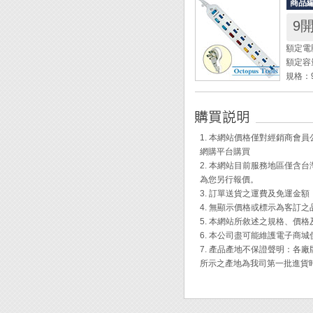
商品
測量溫度範
9
(測棒)
測量濕度
額定電壓
解析度：溫
額定容量
準確度：溫
規格：
電線長度
◆ 適
◆ L
◆ 過
◆ 除
即可再
測量室
1. 本網站價格僅對經銷商
◆ 電
◆ 可
網購平台購買
◆ 插
◆ 最
2. 本網站目前服務地區僅
◆ 安
◆ 可
為您另行報價。
3. 訂單送貨之運費及免運金
(建議放
4. 無顯示價格或標示為客訂
5. 本網站所敘述之規格、價
6. 本公司盡可能維護電子商
7. 產品產地不保證聲明：
所示之產地為我司第一批進貨