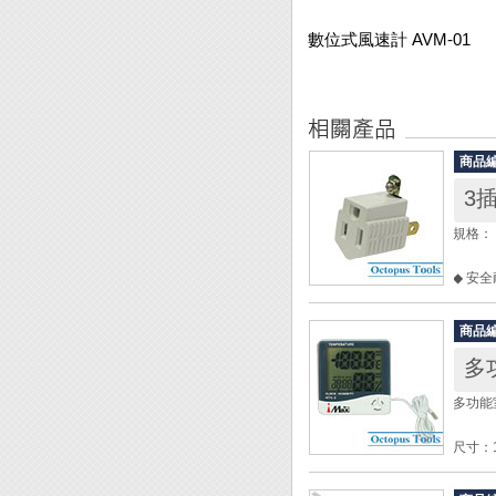
數位式風速計 AVM-01
商品
3
規格： A
◆ 安
裡都方
◆ 標
商品
◆ 電
多
◆ 3
◆ 安
多功能
座密接
尺寸：10
重量：約
使用電源