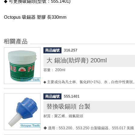
◆ 可更換吸錫頭(型號：555.1401)
Octopus 吸錫器 塑膠 長330mm
商品編號
316.257
大 錫油(助焊膏) 200ml
容量： 200ml
◆ 主要成分為凡士林、氯化鋅(<1%)、水，白色中性膏狀
◆ 一般狀態下固態，使用時加溫為液態。
◆ 清潔被焊物及焊接表面之雜質，清除焊接金屬表面的
商品編號
555.1401
更快速且穩定。
替換吸錫頭 台製
◆ 在焊接物表面形成一層液態的保護膜，隔絕高溫時四
表面的再氧化。
材質：聚乙烯、鐵氟龍頭
◆ 降低熔融焊錫的表面張力，增加其擴散能力。
◆ 焊接的瞬間可以讓熔融狀的焊錫取代，順利完成焊接。
◆ 適用：553.200、553.250 台製吸錫器、555.017 美國
◆ 可客訂黑色弱酸性規格。
DS-017