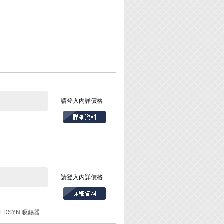
請登入內詳價格
。
氧化膜，使焊接過程
周的空氣，防止金屬
請登入內詳價格
 EDSYN 吸錫器