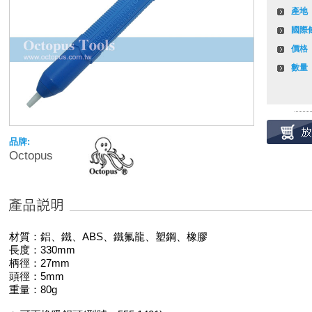
產地
國際
價格
數量
品牌:
Octopus
材質：鋁、鐵、ABS、鐵氟龍、塑鋼、橡膠
長度：330mm
柄徑：27mm
頭徑：5mm
重量：80g