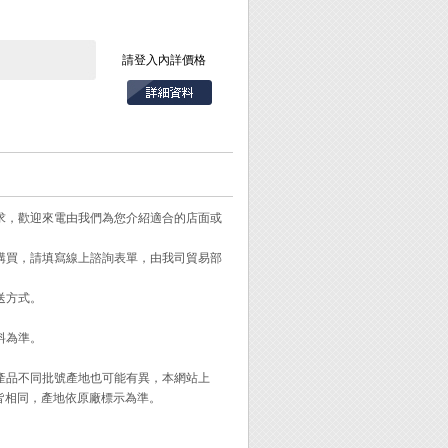
仍感不適請盡速就
請登入內詳價格
如果失去意識，請撥
需求，歡迎來電由我們為您介紹適合的店面或
需購買，請填寫線上諮詢表單，由我司貿易部
/ PLCC 等零件。
送方式。
料為準。
。
同產品不同批號產地也可能有異，本網站上
皆相同，產地依原廠標示為準。