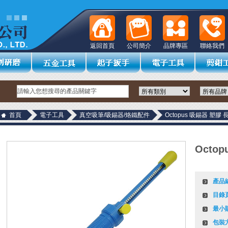
返回首頁
公司簡介
品牌專區
聯絡我們
首頁
電子工具
真空吸筆/吸錫器/烙鐵配件
Octopus 吸錫器 塑膠 
Octo
產品
目錄
最小
包裝