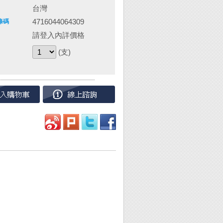
台灣
4716044064309
條碼
請登入內詳價格
(支)