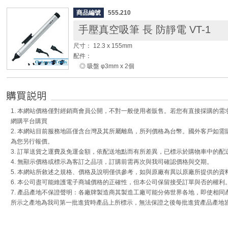
[緊急處理方式]:
商品編號
555.210
1. 接觸皮膚時：使用溫和柔軟的布清潔化學物質，如果
手壓真空吸筆 長 防靜電 VT-1
醫。
2. 接觸眼睛時：睜開眼睛並用溫水沖洗二十分鐘。
尺寸： 12.3 x 155mm
3. 誤吞食時：喝200至300毫升的水，不要強行催吐，
配件：
打急救專線119。
◎ 吸盤 φ3mm x 2個
◎ 吸盤 φ7mm x 2個
◎ 吸盤 φ10mm x 2個
◎ 接頭直 x 1支
◎ 接頭彎 x 1支
1. 本網站價格僅對經銷商會員公開，不對一般使用者販售。若您有直接採購的
網購平台購買
◆ 使用輕巧、攜帶方便。
2. 本網站目前服務地區僅含台灣及其所屬離島，所列價格為台幣。國外客戶如
◆ 可輕易吸取SMD表面黏著元件BGA / QFP / QFN / SOP 
為您另行報價。
◆ 吸取零件重量可達75g。
3. 訂單送貨之運費及免運金額，依配送地點而有所差異，已標示於購物車中的配
◆ 吸盤為ESD靜電防護材質。
4. 無顯示價格或標示為客訂之品項，訂購前需再次與我司確認價格與交期。
5. 本網站所敘述之規格、價格及說明僅供參考，如與原廠有異以原廠所提供的資
6. 本公司盡可能維護電子商城價格的正確性，但本公司保留接受訂單與否的權利
7. 產品產地不保證聲明：各廠牌製造商其製造工廠可能分佈世界各地，即使相
所示之產地為我司第一批進貨時產品上所標示，無法保證之後每批進貨產品產地