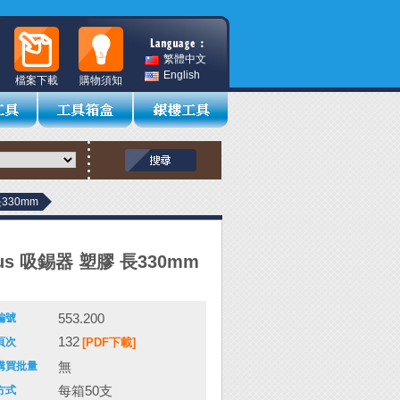
繁體中文
English
檔案下載
購物須知
長330mm
pus 吸錫器 塑膠 長330mm
553.200
編號
132
頁次
[PDF下載]
無
購買批量
每箱50支
方式