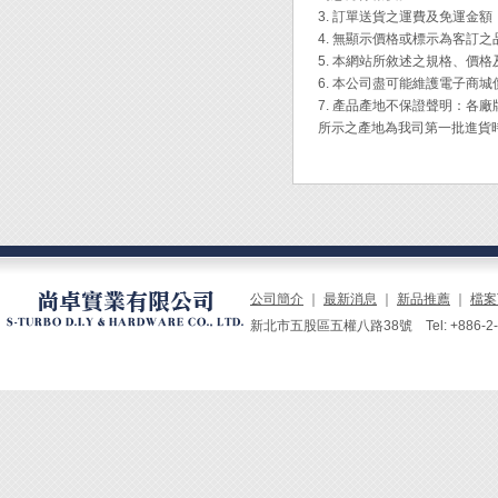
- 十字起子
3. 訂單送貨之運費及免運金
- 一字起子頭
4. 無顯示價格或標示為客訂
- 星形起子頭
5. 本網站所敘述之規格、價
- 六角起子頭
6. 本公司盡可能維護電子商
- 米字起
7. 產品產地不保證聲明：
- 精密套筒:
所示之產地為我司第一批進貨
- 精密扳手:
- 塑膠外
◆ 4
戲機與
◆ 整
中。
◆ 可
公司簡介
｜
最新消息
｜
新品推薦
｜
檔案
◆ 雙
新北市五股區五權八路38號 Tel: +886-2-229