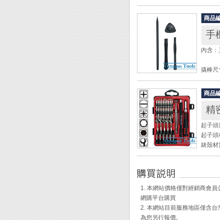
‧撬棒
‧透明
商品
‧起子頭
手
※ 十字
※ 一字
內含：
※ 星形
※ 五角
撬棒尺寸：
※ 人字
三角撬
撬棒材
◆ 雙
商品
◆ 內含
精
◆ 此
Macb
各大手
◆ 透
起子頭規格
◆ 協
◆ 兩
起子頭材
◆ 防
◆ 拆
錶殼材
拆除。
◆ 部
[內容包
◆ 起
- 雙色
1. 本網站價格僅對經銷商
- 延長桿
網購平台購買
- 軟軸(
2. 本網站目前服務地區僅
- 防磁
為您另行報價。