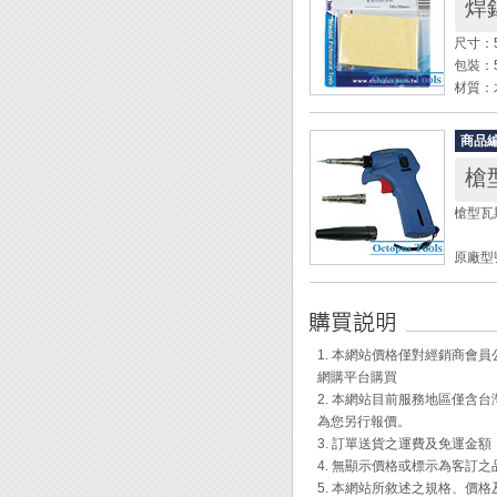
焊
烙鐵溫度
熱風溫度
尺寸：5
噴火功
包裝：
瓦斯容量
材質：
使用時
適用燃
◆ 此
商品
一層黑
◆ 自
槍型
焊接困
◆ 烙
就會被
◆ 附5
槍型瓦斯
跟空氣
◆ 應
烙鐵頭
作、D
原廠型號
◆ 將
烙鐵頭
全長：1
◆ 長
重量：1
烙鐵溫度：
1. 本網站價格僅對經銷商
熱風溫
網購平台購買
噴火功
2. 本網站目前服務地區僅
瓦斯容
為您另行報價。
使用時
3. 訂單送貨之運費及免運金
適用燃
4. 無顯示價格或標示為客訂
5. 本網站所敘述之規格、價