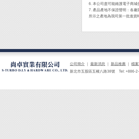
◆ 自
6. 本公司盡可能維護電子商
◆ 約
7. 產品產地不保證聲明：
◆ 烙
所示之產地為我司第一批進貨
◆ 附5
◆ 應
作、D
公司簡介
｜
最新消息
｜
新品推薦
｜
檔案
新北市五股區五權八路38號 Tel: +886-2-229