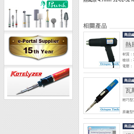
商品
熱風
材質：
槍頭：
電壓： 
輸入功率
輸出功率
商品
熱風溫
瓦斯
第二
輕巧型瓦斯
◆ 用
◆ 使
原廠型號
冷凍管
◆ 出
全長：2
產品，
商品
重量：6
◆ 使