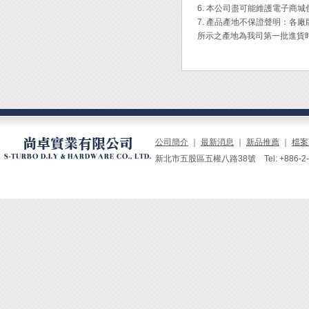
◆ 自
6. 本公司盡可能維護電子商
◆ 約
7. 產品產地不保證聲明：
◆ 烙
所示之產地為我司第一批進貨
◆ 附5
(原廠型
◆ 應
作、D
公司簡介
｜
最新消息
｜
新品推薦
｜
檔案
新北市五股區五權八路38號 Tel: +886-2-229