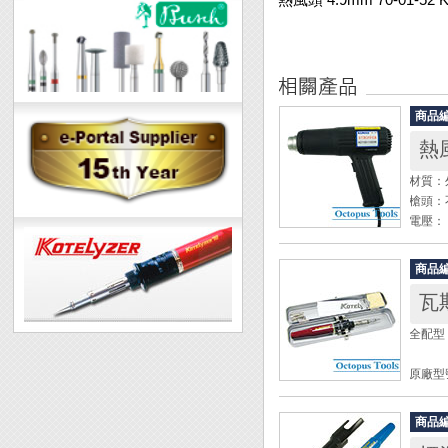
商品
熱風
材質：
槍頭：
電壓： 
輸入功率
輸出功率
商品
熱風溫
瓦斯
第二
全配型 
◆ 用
◆ 使
原廠型
冷凍管
◆ 出
全長：2
產品，
商品
重量：9
◆ 使