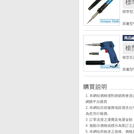
烙鐵溫度
熱風溫
標準型瓦斯
噴火溫
瓦斯容
原廠型
使用時
適用燃
全長：2
商品
重量：1
◆ 烙
槍型
烙鐵溫度
◆ 附5
熱風溫
過濾器，
槍型瓦斯
瓦斯容
(70-4
使用時
◆ 打
原廠型號
適用燃
◆ 應
作、D
全長：1
◆ 烙
重量：1
◆ 自
烙鐵溫度：
◆ 附5
1. 本網站價格僅對經銷商
熱風溫
保護蓋，
網購平台購買
噴火溫
◆ 應
2. 本網站目前服務地區僅
瓦斯容
作、D
為您另行報價。
使用時
3. 訂單送貨之運費及免運金
適用燃
4. 無顯示價格或標示為客訂
5. 本網站所敘述之規格、價