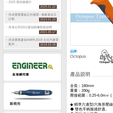
2025 新目錄發行
2025.01.22
尚卓實業重啟正向循環 - 無家者自立
計劃
2023.01.20
尚卓公司2021新冠病毒防疫說明
2021.05.17
尚卓實業參加AMPA 2018 台北汽車零
配件 ...
2018.03.28
品牌:
Octopus
全長：180mm
重量：390g
壓接範圍：0.25-6.0m㎡ ( #
◆ 精準六邊型/六角形壓
◆ 雙色手柄握感舒適。