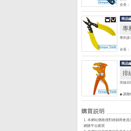
全長： 
◆ 先
商品
◆ 防
專
◆ 適
1. 
專利多
2. B
3. 
全長： 
重量： 
Engi
功能：
商品
◎ 斜
排
◎ 剝線
◎ 剪
排線自動
◎ 壓接
◎ 拉
◆ 調
旋轉
◆ 氣
◆ 電線
◆ 附
◆ 復
◆ 檢
◆ 脫皮
1. 本網站價格僅對經銷商
◆ 可
網購平台購買