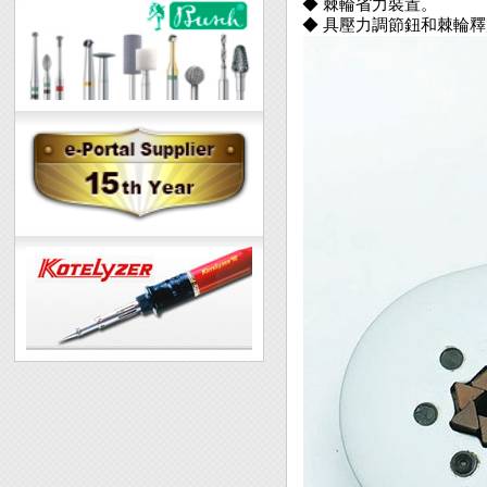
◆ 棘輪省力裝置。
◆ 具壓力調節鈕和棘輪