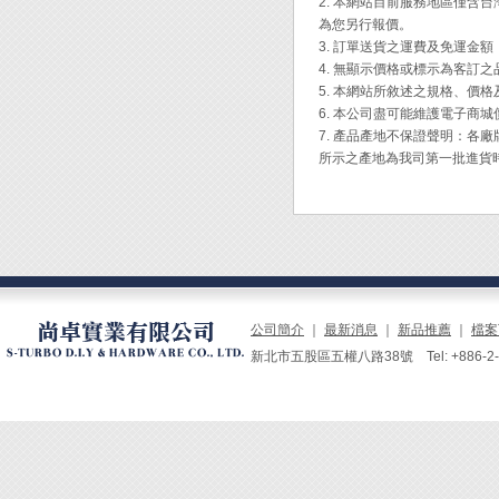
2. 本網站目前服務地區僅
全長： 
為您另行報價。
剝線範圍
3. 訂單送貨之運費及免運金
可剝排
4. 無顯示價格或標示為客訂
剝線長度
5. 本網站所敘述之規格、價
6. 本公司盡可能維護電子商
7. 產品產地不保證聲明：
所示之產地為我司第一批進貨
公司簡介
｜
最新消息
｜
新品推薦
｜
檔案
新北市五股區五權八路38號 Tel: +886-2-229