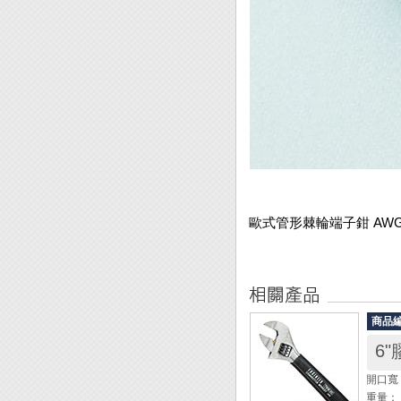
歐式管形棘輪端子鉗 AWG 
商品
開口寬：
重量： 