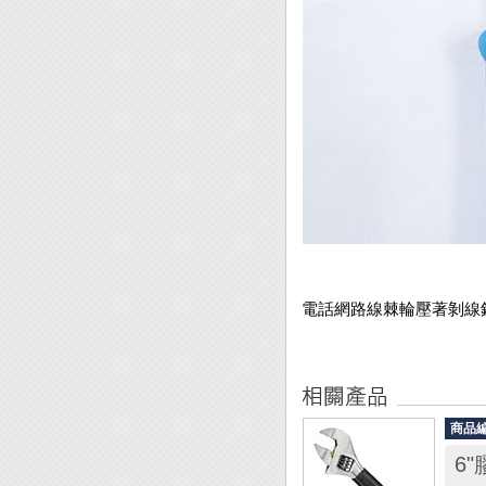
電話網路線棘輪壓著剝線鉗8P/
商品