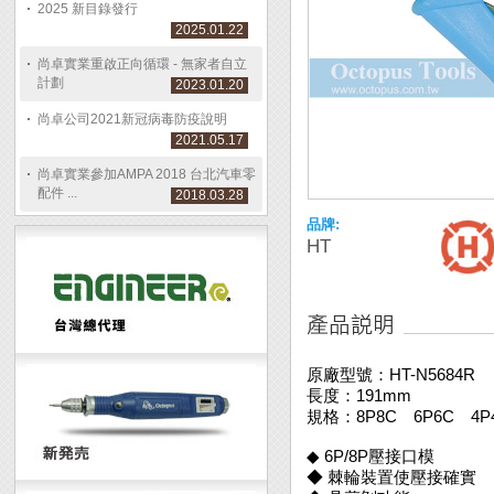
2025 新目錄發行
2025.01.22
尚卓實業重啟正向循環 - 無家者自立
計劃
2023.01.20
尚卓公司2021新冠病毒防疫說明
2021.05.17
尚卓實業參加AMPA 2018 台北汽車零
配件 ...
2018.03.28
品牌:
HT
原廠型號：HT-N5684R
長度：191mm
規格：8P8C 6P6C 4P
◆ 6P/8P壓接口模
◆ 棘輪裝置使壓接確實