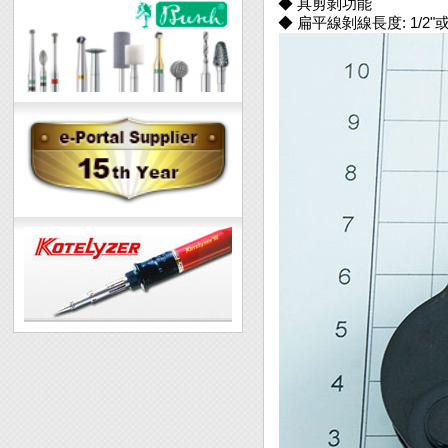
◆ 具剪剝功能
◆ 扁平線剝線長度: 1/2"或1