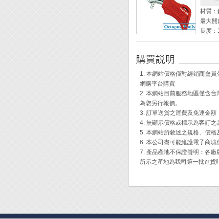
原廠型號
材質：
全長： 1
最大開
規格： R
長度：1
重量：8
適用螺
◆ 口
1. 本網站價格僅對經銷商
◆ 先
網購平台購買
◆ 適
2. 本網站目前服務地區僅
1. 
為您另行報價。
2. B
3. 訂單送貨之運費及免運金
3. 
4. 無顯示價格或標示為客訂
5. 本網站所敘述之規格、價
6. 本公司盡可能維護電子商
7. 產品產地不保證聲明：
所示之產地為我司第一批進貨