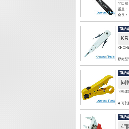
開口寬：
重量： 
全長： 
◆ 先
商品
◆ 防
K
◆ 適
1. 
KRON
2. B
3. 
原廠型號
長度： 
Engi
規格： K
商品
同
同軸電纜
◆ 可
◆ 可剝
◆ 適
商品
◆ 使
4"