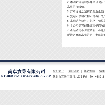
鉗口硬度
2. 本網站目前服務地區僅
重量：3
為您另行報價。
3. 訂單送貨之運費及免運金
◆ 專
4. 無顯示價格或標示為客訂
絲。
5. 本網站所敘述之規格、價
◆ 高
6. 本公司盡可能維護電子商
◆ 鉗
7. 產品產地不保證聲明：
的剪切
所示之產地為我司第一批進貨
◆ 直
◆ 前
◆ 特
◆ 柄
Engi
公司簡介
｜
最新消息
｜
新品推薦
｜
檔案
新北市五股區五權八路38號 Tel: +886-2-229