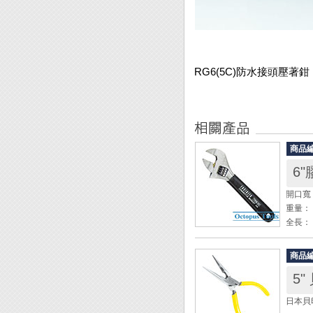
RG6(5C)防水接頭壓著鉗
商品
開口寬：
重量： 
全長： 
◆ 先
商品
◆ 防
5"
◆ 適
1. 
日本貝
2. B