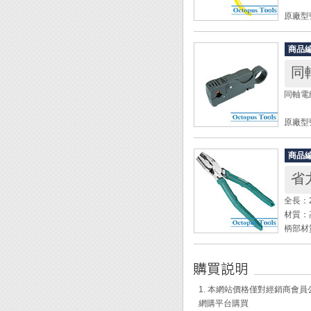
3. 
原廠型號
全長： 1
Engi
商品
同
同軸電纜
原廠型號
長度： 
規格：R
商品
RG-
省力
全長：2
材質：
柄部材
切斷能力
線:Φ2
壓著：非
適用螺
1. 本網站價格僅對經銷商
適用螺
網購平台購買