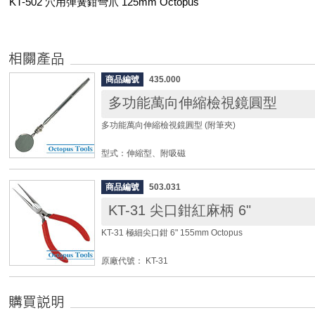
KT-502 穴用彈簧鉗彎爪 125mm Octopus
商品編號
435.000
多功能萬向伸縮檢視鏡圓型
多功能萬向伸縮檢視鏡圓型 (附筆夾)
型式：伸縮型、附吸磁
長度：230 ~ 730mm
鏡片：圓形37mm
商品編號
503.031
KT-31 尖口鉗紅麻柄 6"
◆ 三合一功能：檢視鏡、劃線筆、磁鐵棒
◆ 適用於汽車維修檢查、事務機器維修檢查、電腦維修檢
KT-31 極細尖口鉗 6" 155mm Octopus
◆ 筆夾設計攜帶方便。
◆ 前端拆下，可作磁鐵棒吸取金屬小零件使用。
原廠代號： KT-31
◆ 尾端拆下，鋼針可作劃線筆使用。
全長：6" (155mm)
刃部材質：碳鋼
柄部材質：發泡 PVC