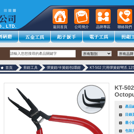
返回首頁
公司簡介
品牌專區
聯絡我們
首頁
剪鉗工具
彈簧鉗/卡簧鉗/扣環鉗
KT-502 穴用彈簧鉗彎爪 125m
KT-5
Octop
產品
目錄
最小
包裝