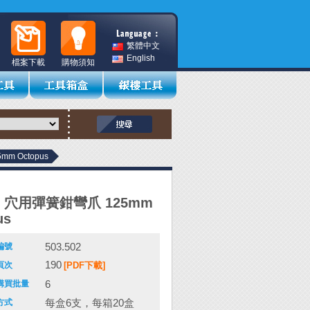
繁體中文
English
檔案下載
購物須知
m Octopus
02 穴用彈簧鉗彎爪 125mm
us
503.502
編號
190
頁次
[PDF下載]
6
購買批量
每盒6支，每箱20盒
方式