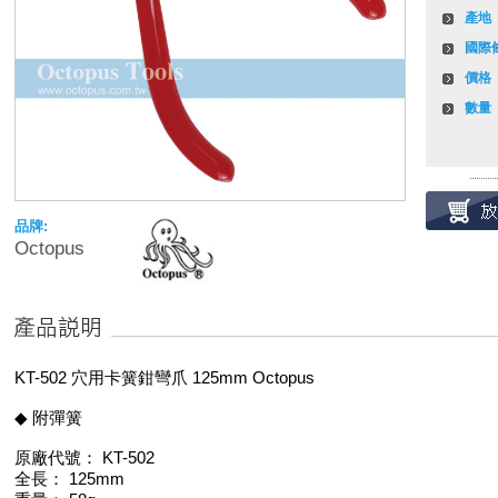
產地
國際
價格
數量
品牌:
Octopus
KT-502 穴用卡簧鉗彎爪 125mm Octopus
◆ 附彈簧
原廠代號： KT-502
全長： 125mm