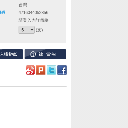
台灣
4716044052856
條碼
請登入內詳價格
(支)