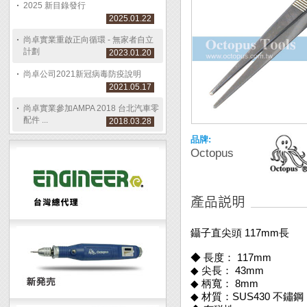
2025 新目錄發行
2025.01.22
尚卓實業重啟正向循環 - 無家者自立
計劃
2023.01.20
尚卓公司2021新冠病毒防疫說明
2021.05.17
尚卓實業參加AMPA 2018 台北汽車零
配件 ...
2018.03.28
品牌:
Octopus
鑷子直尖頭 117mm長
◆ 長度： 117mm
◆ 尖長： 43mm
◆ 柄寬： 8mm
◆ 材質：SUS430 不鏽鋼