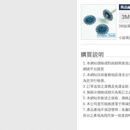
商品
原廠代號
3
長度： 
重量： 
3M旋風
材質：
小旋風
尺寸： 
包裝： 
番數： 
顏色：
1. 本網站價格僅對經銷商
最大轉速
網購平台購買
2. 本網站目前服務地區僅
◆ 3
為您另行報價。
方便。
3. 訂單送貨之運費及免運金
◆ 與
4. 無顯示價格或標示為客訂
合、拋
5. 本網站所敘述之規格、價
◆ 3
6. 本公司盡可能維護電子商
品質。
7. 產品產地不保證聲明：
◆ 與
所示之產地為我司第一批進貨
良好的
◆ 刷