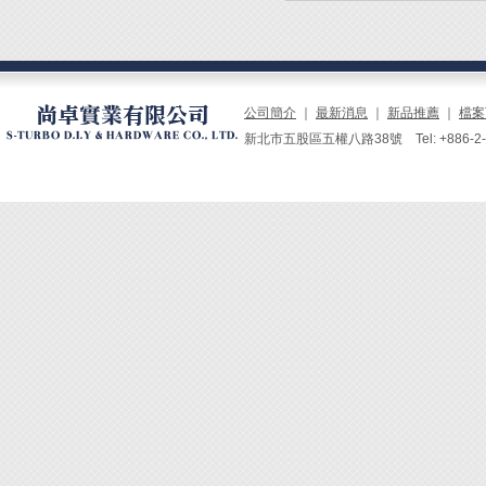
◆ 不
◆ Sc
絲研磨
磨效能
如：漆
◆ 附
公司簡介
｜
最新消息
｜
新品推薦
｜
檔案
新北市五股區五權八路38號 Tel: +886-2-229