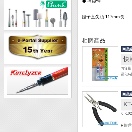
◆ 有磁性
鑷子直尖頭 117mm長
商品
快乾
內容量
硬化時
◆ 適
商品
KT
KT-1
◆ 附彈
◆ 有