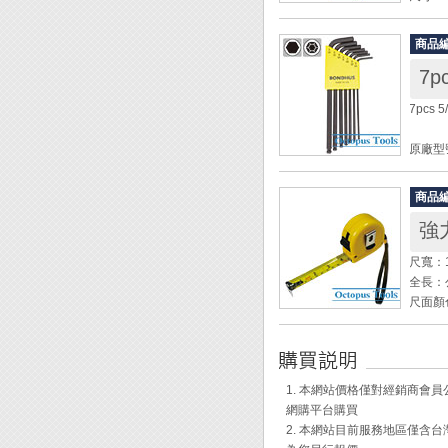
材質：
Engi
商品
◆ 前
◆ 細
◆ 採
7pcs 
◆ 本
◆ 主
原廠型號
規格： 5
材質： 
商品
強
◆ 球
◆ 頭
尺寬：
◆ 可
全長：公
◆ P
尺面顏
◆ 卡
處預留
準確數
1. 本網站價格僅對經銷商
◆ 採
網購平台購買
◆ 附
2. 本網站目前服務地區僅
◆ 自