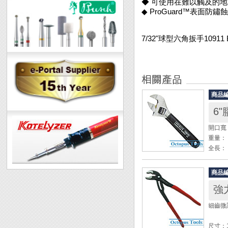
◆ 可使用在難以觸及的
◆ ProGuard™表面
7/32"球型六角扳手10911
商品
開口寬：
重量： 
全長： 
◆ 先
商品
◆ 防
強力
◆ 適
1. 
細齒微調
2. B
3. 
尺寸：1