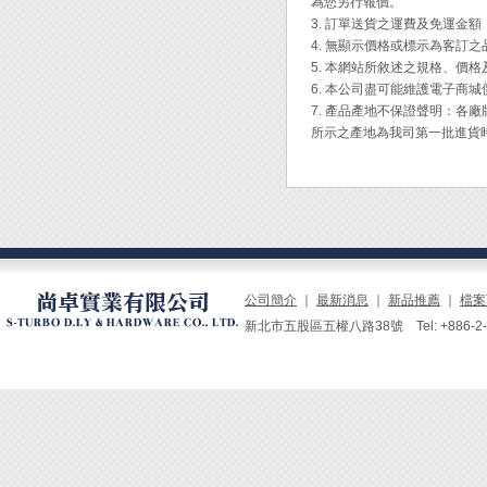
為您另行報價。
3. 訂單送貨之運費及免運金
4. 無顯示價格或標示為客訂
5. 本網站所敘述之規格、價
6. 本公司盡可能維護電子商
7. 產品產地不保證聲明：
所示之產地為我司第一批進貨
公司簡介
｜
最新消息
｜
新品推薦
｜
檔案
新北市五股區五權八路38號 Tel: +886-2-229