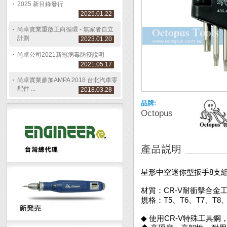
2025 新目錄發行
2025.01.22
尚卓實業重啟正向循環 - 無家者自立
計劃
2023.01.20
尚卓公司2021新冠病毒防疫說明
2021.05.17
尚卓實業參加AMPA 2018 台北汽車零
配件 ...
2018.03.28
品牌:
Octopus
星形中空迷你型扳手8支組 T
材質：CR-V耐衝擊合金
規格：T5、T6、T7、T8、
◆ 使用CR-V特殊工具