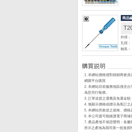
[內容物
◎ ED
商品
◎ ED
T2
◎ ED
◎ ED
外徑： 
◎ ED
孔徑： 
◎ ED
軸長： 
◎ ED
軸徑： 
◎ ED
全長： 
◎ ED
重量： 
◎ EDR
1. 本網站價格僅對經銷商
◆ 手
Engi
網購平台購買
2. 本網站目前服務地區僅
為您另行報價。
3. 訂單送貨之運費及免運金
4. 無顯示價格或標示為客訂
5. 本網站所敘述之規格、價
6. 本公司盡可能維護電子商
7. 產品產地不保證聲明：
所示之產地為我司第一批進貨