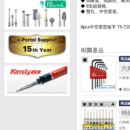
◆ 高硬度、高韌性、耐
◆ 8支組規格。
◆ 雙孔，中空星形。
8pcs中空星型扳手 T5-T2
商品
六
六角扳手
◆ 適
◆ 本
商品
尺寸： 0
特殊
材質： 
六角軸：
全長： 