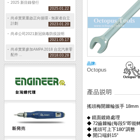
2025 新目錄發行
2025.01.22
尚卓實業重啟正向循環 - 無家者自立
計劃
2023.01.20
尚卓公司2021新冠病毒防疫說明
2021.05.17
尚卓實業參加AMPA 2018 台北汽車零
配件 ...
2018.03.28
品牌:
Octopus
搖頭梅開棘輪扳手 18mm
◆ 鏡面鍍鉻處理
◆ 72齒棘輪(每段5°即能
◆ 搖頭可上下180°調整
◆ 開口端斜15°