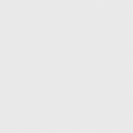
[注意事
1. 
2. 
戴上防
的地方
3. 
4. 
5. 
適，需
6. 
開封後