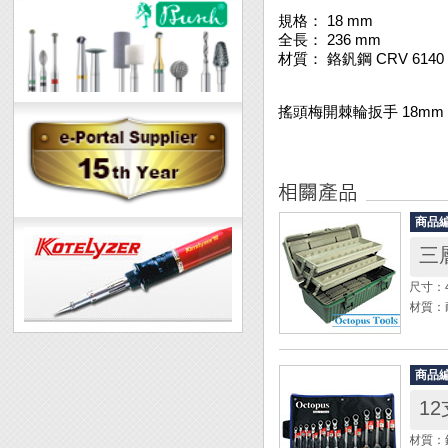
規格： 18 mm
全長： 236 mm
材質： 鉻釩鋼 CRV 6140
搖頭梅開棘輪扳手 18mm
商品
尺寸：4
材質：
◆ 耐
◆ 兩
商品
◆ 塑
1
◆ 鎖
◆ 手
材質：鉻
◆ 顏