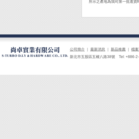
所示之產地為我司第一批進貨
- 當鏽
若除鏽
不鏽鋼
鏽液)
鏽蝕無
公司簡介
｜
最新消息
｜
新品推薦
｜
檔案
物質，
新北市五股區五權八路38號 Tel: +886-2-229
除鏽液
Engi