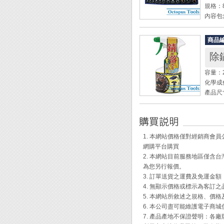
規格：8, 
內容包
◆ 鏡
商品
◆ 72
除鏽
◆ 搖頭
◆ 開口
容量：2
化學成份：
產品尺寸：
◆ 泡
◆ 幾
失!
1. 本網站價格僅對經銷商
◆ 此
網購平台購買
◆ 特
2. 本網站目前服務地區僅
◆ 居
為您另行報價。
3. 訂單送貨之運費及免運金
[使用方
4. 無顯示價格或標示為客訂
5. 本網站所敘述之規格、價
1. 
6. 本公司盡可能維護電子商
2. 
7. 產品產地不保證聲明：
3. 