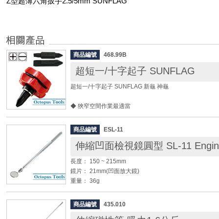
Z型超薄六角扳手2.5/5mm SUNFLAG
商品編號
468.99B
超短一/十字起子 SUNFLAG
超短一/十字起子 SUNFLAG 新龜 神龜
◆ 狹窄空間作業最適當
◆ 手柄處溝槽好抓握好施力
商品編號
ESL-11
規格：
伸縮凹面檢視鏡圓型 SL-11 Engin
◎ 十字： #1 #2
◎ 一字： 4.5 6.0mm
長度： 150 ~ 215mm
軸長： 15mm
鏡片： 21mm(凹面放大鏡)
軸徑： 6.35mm
重量： 36g
全長： 32.5mm
重量： 28g
◆ 材質為抗磁不鏽鋼(AISI304)，適合使用於電子零件或
商品編號
435.010
◆ 使用球型關節，前端鏡片可自由調整各種角度