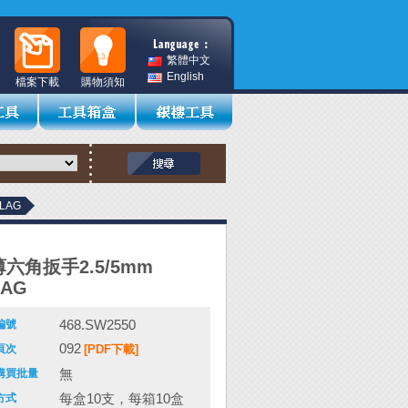
繁體中文
English
檔案下載
購物須知
LAG
六角扳手2.5/5mm
LAG
468.SW2550
編號
092
頁次
[PDF下載]
無
購買批量
每盒10支，每箱10盒
方式