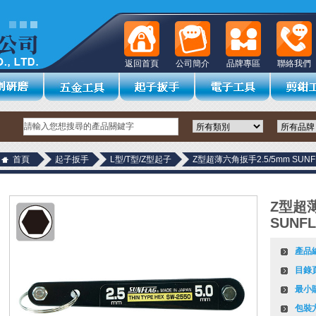
返回首頁
公司簡介
品牌專區
聯絡我們
首頁
起子扳手
L型/T型/Z型起子
Z型超薄六角扳手2.5/5mm SUNF
Z型超薄
SUNF
產品
目錄
最小
包裝