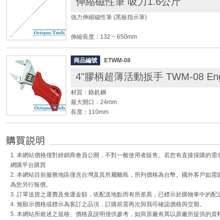
伸縮磁性筆 吸力1.6公斤
◆ 2段式伸縮桿(最小150mm~最大長度215mm)
◆ 附筆夾，外型精巧，即使在狹小的空間也方便使用
強力伸縮磁性筆 (黑板指示筆)
伸縮長度：132 ~ 650mm
頭徑： 約11mm
磁性吸力： 約1.6kgs
商品編號
ETWM-08
4"膠柄超薄活動扳手 TWM-08 Engi
◆ 輕巧好攜帶，頭部附有磁鐵，可在狹窄處吸取物品
◆ 可當教學指示棒，老師、教授必備好物
材質：鉻釩鋼
◆ 導遊伸縮旗桿、懸掛領隊旗，可吸引隊員注意，避免走
最大開口：24mm
長度：110mm
重量：85g
適用螺栓和螺母尺寸：M16以下
◆ 口袋大小，方便隨身攜帶。
1. 本網站價格僅對經銷商會員公開，不對一般使用者販售。若您有直接採購的
◆ 先端超薄型，頭部厚度2mm，適用於狹小空間
網購平台購買
◆ 適用範圍：
2. 本網站目前服務地區僅含台灣及其所屬離島，所列價格為台幣。國外客戶如
1. 調整桌子、椅子、櫥櫃、家具...等輪腳。
為您另行報價。
2. BNC/TNC 訊號接頭、同軸連接器
3. 訂單送貨之運費及免運金額，依配送地點而有所差異，已標示於購物車中的配
3. 摩托車、腳踏車、汽車各處的螺栓螺帽等。
4. 無顯示價格或標示為客訂之品項，訂購前需再次與我司確認價格與交期。
5. 本網站所敘述之規格、價格及說明僅供參考，如與原廠有異以原廠所提供的資