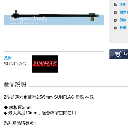
產地
國際
價格
數量
品牌:
SUNFLAG
Z型超薄六角扳手2.5/5mm SUNFLAG 新龜 神龜
◆ 鋼板厚3mm
◆ 最大高度10mm，適合狹窄空間使用
系列產品請參考：