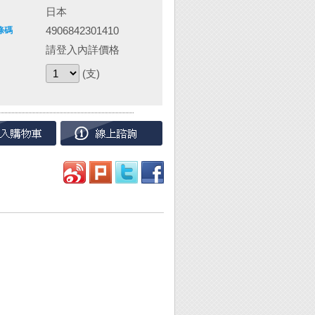
日本
4906842301410
條碼
請登入內詳價格
(支)