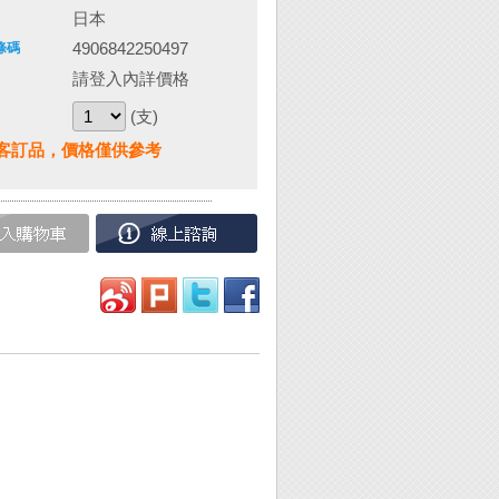
日本
4906842250497
條碼
請登入內詳價格
(支)
客訂品，價格僅供參考