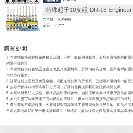
商品編號
EDR-18
◆ 適用：EDR-50。
◎ #2 / 6.0 x 65mm x 1支 ( 十字一字混合 )
特殊起子10支組 DR-18 Engineer
六角軸： 6.35mm
全長： 65mm
[內容物]：
◎ EDR-81 TX4 星型 頭部軸徑1.2mm
◎ EDR-82 T5 星型 頭部軸徑1.4mm
◎ EDR-83 T6 星型 頭部軸徑1.7mm
1. 本網站價格僅對經銷商會員公開，不對一般使用者販售。若您有直接採購的
◎ EDR-84 TX8 星型 頭部軸徑2.0mm 孔徑0.7mm
網購平台購買
◎ EDR-85 T10 星型 頭部軸徑2.7mm 孔徑0.9mm
2. 本網站目前服務地區僅含台灣及其所屬離島，所列價格為台幣。國外客戶如
◎ EDR-86 TP3 梅花型 頭部軸徑1.3mm
為您另行報價。
◎ EDR-87 TP5 梅花型 頭部軸徑1.7mm
3. 訂單送貨之運費及免運金額，依配送地點而有所差異，已標示於購物車中的配
◎ EDR-88 TY4 Y字型 頭部軸徑2.4mm
4. 無顯示價格或標示為客訂之品項，訂購前需再次與我司確認價格與交期。
◎ EDR-89 TY3 Y字型 頭部軸徑2.4mm
5. 本網站所敘述之規格、價格及說明僅供參考，如與原廠有異以原廠所提供的資
◎ EDR-93 2.3 三角 頭部軸徑2.3mm
6. 本公司盡可能維護電子商城價格的正確性，但本公司保留接受訂單與否的權利
7. 產品產地不保證聲明：各廠牌製造商其製造工廠可能分佈世界各地，即使相
Engineer原廠影片
所示之產地為我司第一批進貨時產品上所標示，無法保證之後每批進貨產品產地