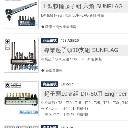
L型棘輪起子組 六角 SUNFLAG
L型棘輪起子組 六角 SUNFLAG 新龜 神龜
◆ 狹窄空間作業最適當
尺寸規格：
商品編號
468.ASB10
◎ 十字 #1 #2 #3
專業起子頭10支組 SUNFLAG
◎ 一字 4.5, 6, 7mm
◎ 六角頭 2.5, 3, 4, 5mm
專業起子頭10支組 SUNFLAG 新龜 神龜
頭部高度： 40 mm
◆ 頭部具磁性
起子頭長： 30 mm
◆ 電動、氣動、專業用起子頭
全長： 111 mm
重量：116g
商品編號
EDR-17
規格：
起子頭10支組 DR-50用 Engineer
◎ #1 x 65mm x 1支 ( 十字雙頭 )
◎ #2 x 45mm x 2支 ( 十字雙頭 )
中空星形：T8，T10，T15，T20，T25，T27，T30，T4
◎ #2 x 65mm x 2支 ( 十字雙頭 )
一字 4.5mm，十字 #1 (附磁性)
◎ #2 x 110mm x 1支 ( 十字雙頭 )
一字 6.0mm，十字 #2 (附磁性)
◎ #3 x 65mm x 1支 ( 十字雙頭 )
◎ #1 x 100mm x 1支 ( 十字單頭 )
◆ 附起子頭收納盒好整理。
◎ #2 x 100mm x 1支 ( 十字單頭 )