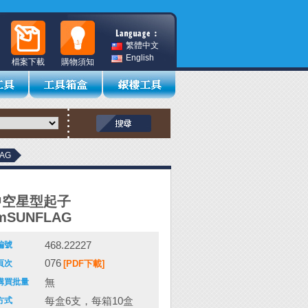
繁體中文
English
檔案下載
購物須知
AG
H中空星型起子
mSUNFLAG
468.22227
編號
076
頁次
[PDF下載]
無
購買批量
每盒6支，每箱10盒
方式