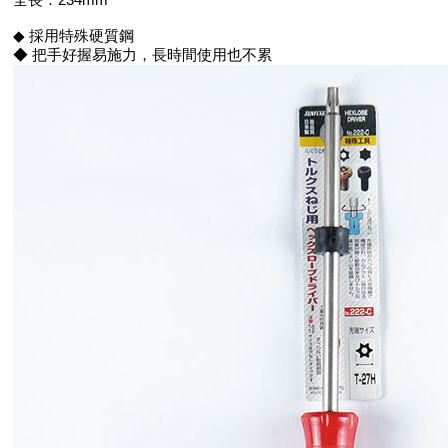
◆ 採用特殊硬質鋼
◆ 把手好握易施力，長時間使用也不累