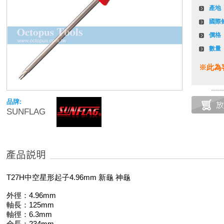
產地
國際
價格
數量
※此為
品牌:
SUNFLAG
T27H中空星形起子4.96mm 新龜 神龜
外徑：4.96mm
軸長：125mm
軸徑：6.3mm
全長：234mm