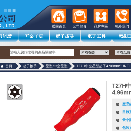
返回首頁
公司簡介
品牌專區
聯絡我們
首頁
起子扳手
星型/中空星型
T27H中空星型起子4.96mmSUNFL
T27
4.96m
產品
目錄
最小
包裝