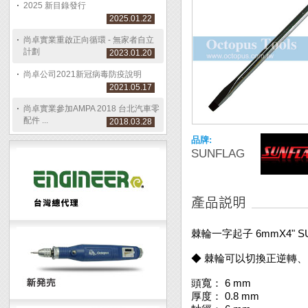
2025 新目錄發行
2025.01.22
尚卓實業重啟正向循環 - 無家者自立
計劃
2023.01.20
尚卓公司2021新冠病毒防疫說明
2021.05.17
尚卓實業參加AMPA 2018 台北汽車零
配件 ...
2018.03.28
品牌:
SUNFLAG
棘輪一字起子 6mmX4" S
◆ 棘輪可以切換正逆轉
頭寬： 6 mm
厚度： 0.8 mm