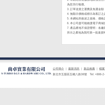
重量：3
為您另行報價。
3. 訂單送貨之運費及免運金
◆ 專
4. 無顯示價格或標示為客訂
絲。
5. 本網站所敘述之規格、價
◆ 高
6. 本公司盡可能維護電子商
◆ 鉗
7. 產品產地不保證聲明：
的剪切
所示之產地為我司第一批進貨
◆ 直
◆ 前
◆ 特
◆ 柄
Engi
公司簡介
｜
最新消息
｜
新品推薦
｜
檔案
新北市五股區五權八路38號 Tel: +886-2-229