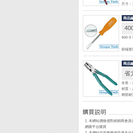
◎ 1/
尺寸：1
◎ 1/
材質：
◎ 1/4
◎ 起子
商品
◆ 前
◎ 10
◆ 細
◆ 採
400-
◆ 本
◆ 主
前端形
軸部材
頭寬：
商品
軸徑：9
省力
軸長：1
全長：2
全長：2
材質：
◆ 適
柄部材
◆ 軸
切斷能力
◆ 把
線:Φ2
◆ 方
壓著：非
適用螺
1. 本網站價格僅對經銷商
適用螺
網購平台購買
鉗口硬度
2. 本網站目前服務地區僅