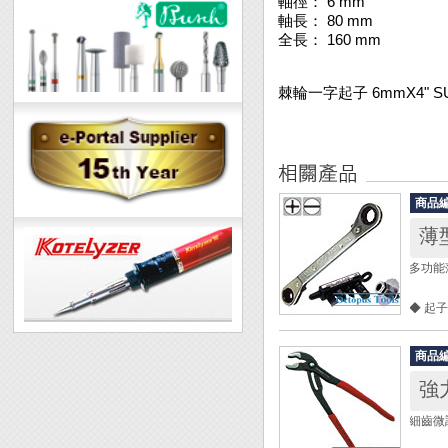
軸徑： 6 mm
軸長： 80 mm
全長： 160 mm
棘輪一字起子 6mmX4" S
商品
薄
多功能
◆ 起
◆ 裝
◆ 超
商品
強力
全長： 
重量： 
細齒微調
內容物