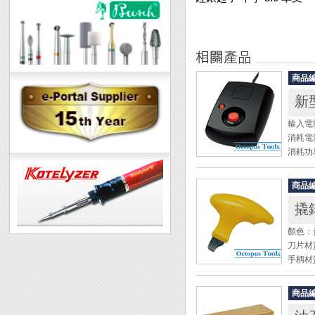
商品
新
輸入電壓
消耗電流
消耗功
磁場規格
外殼規格：
商品
重量： 
撬
◆ 精
顏色：
零件有
刀片材
◆ 當
手柄材
溫度後
寬度：
◆ 附
◆ 如
商品
◆ 撬