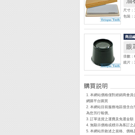
油石
◆ 一
◎ 充
◆ 刀
1. 
尺寸：10
◆ 手
2. 
包裝：
3. 
◆ 油
◎ 消
品質。
商品
1. 
◆ 天然
2. 
眼
師傅及
3. 
◆ 石
倍數：
鏡片：
◆ 可
1. 本網站價格僅對經銷商
網購平台購買
2. 本網站目前服務地區僅
為您另行報價。
3. 訂單送貨之運費及免運金
4. 無顯示價格或標示為客訂
5. 本網站所敘述之規格、價