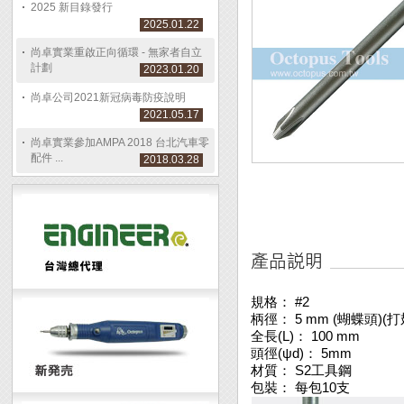
2025 新目錄發行
2025.01.22
尚卓實業重啟正向循環 - 無家者自立
計劃
2023.01.20
尚卓公司2021新冠病毒防疫說明
2021.05.17
尚卓實業參加AMPA 2018 台北汽車零
配件 ...
2018.03.28
規格： #2
柄徑： 5 mm (蝴蝶頭)(打
全長(L)： 100 mm
頭徑(ψd)： 5mm
材質： S2工具鋼
包裝： 每包10支