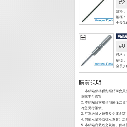
#2
規格： 
柄徑： 
全長(L
頭徑(ψ
材質：
商品
包裝：
#0
規格： 
柄徑： 
全長(L
頭端長度
頭徑(ψd
材質：
包裝：
1. 本網站價格僅對經銷商
網購平台購買
2. 本網站目前服務地區僅
為您另行報價。
3. 訂單送貨之運費及免運金
4. 無顯示價格或標示為客訂
5. 本網站所敘述之規格、價