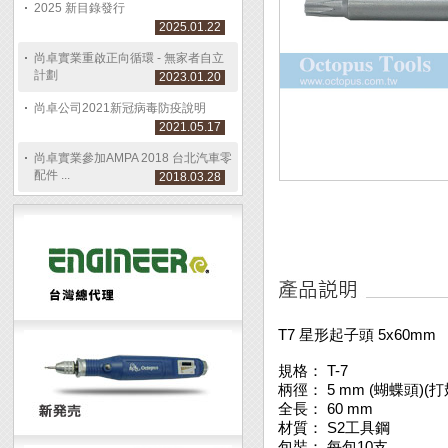
2025 新目錄發行
2025.01.22
尚卓實業重啟正向循環 - 無家者自立
計劃
2023.01.20
尚卓公司2021新冠病毒防疫說明
2021.05.17
尚卓實業參加AMPA 2018 台北汽車零
配件 ...
2018.03.28
T7 星形起子頭 5x60mm
規格： T-7
柄徑： 5 mm (蝴蝶頭)(打
全長： 60 mm
材質： S2工具鋼
包裝： 每包10支