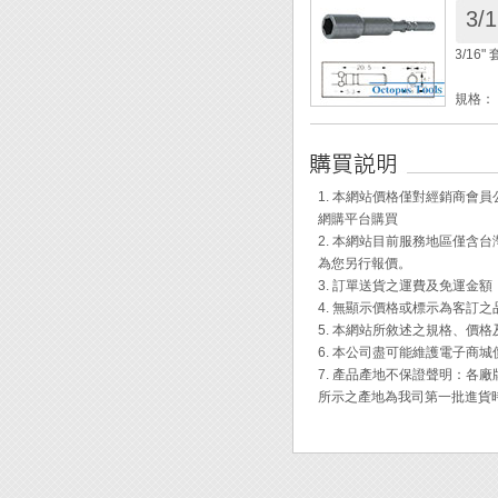
3/
包裝：
3/16
◆ 電
規格： 3
柄徑： 
全長： 
材質：
包裝：
1. 本網站價格僅對經銷商
網購平台購買
◆ 電
2. 本網站目前服務地區僅
為您另行報價。
3. 訂單送貨之運費及免運金
4. 無顯示價格或標示為客訂
5. 本網站所敘述之規格、價
6. 本公司盡可能維護電子商
7. 產品產地不保證聲明：
所示之產地為我司第一批進貨