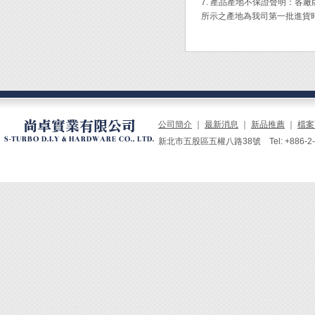
7. 產品產地不保證聲明：
所示之產地為我司第一批進貨
公司簡介
｜
最新消息
｜
新品推薦
｜
檔案
新北市五股區五權八路38號 Tel: +886-2-229