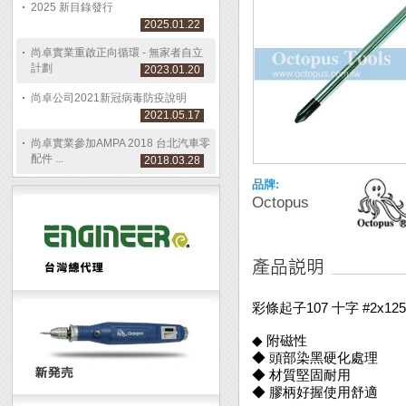
2025 新目錄發行
2025.01.22
尚卓實業重啟正向循環 - 無家者自立
計劃
2023.01.20
尚卓公司2021新冠病毒防疫說明
2021.05.17
尚卓實業參加AMPA 2018 台北汽車零
配件 ...
2018.03.28
品牌:
Octopus
彩條起子107 十字 #2x12
◆ 附磁性
◆ 頭部染黑硬化處理
◆ 材質堅固耐用
◆ 膠柄好握使用舒適