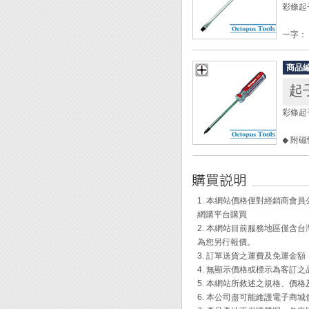
彩條起子
手柄材質
包裝：
一字： 
軸徑： 
◆ 附
軸長： 
◆ 頭
商品
柄徑： 
◆ 材
柄長： 
◆ 膠
起子材
彩條起子
手柄材質
包裝：
◆ 附磁
◆ 頭
◆ 附
◆ 材
◆ 頭
◆ 膠
◆ 材
◆ 膠
1. 本網站價格僅對經銷商
十字： 
網購平台購買
軸徑： 
2. 本網站目前服務地區僅
軸長： 
為您另行報價。
柄徑： 
3. 訂單送貨之運費及免運金
柄長： 
4. 無顯示價格或標示為客訂
起子材
5. 本網站所敘述之規格、價
手柄材質
6. 本公司盡可能維護電子商
包裝：