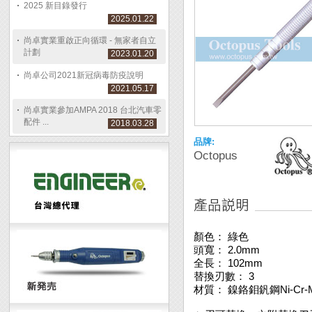
2025 新目錄發行
2025.01.22
尚卓實業重啟正向循環 - 無家者自立
計劃
2023.01.20
尚卓公司2021新冠病毒防疫說明
2021.05.17
尚卓實業參加AMPA 2018 台北汽車零
配件 ...
2018.03.28
品牌:
Octopus
顏色： 綠色
頭寬： 2.0mm
全長： 102mm
替換刃數： 3
材質： 鎳鉻鉬釩鋼Ni-Cr-