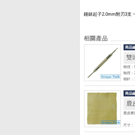
鐘錶起子2.0mm附刃3支 
商品
雙
柄徑：
軸徑：
細針：
全長：
商品
◆ 可
鹿
◆ 利
將錶帶
鹿皮擦拭
尺寸： 1
厚度： 約