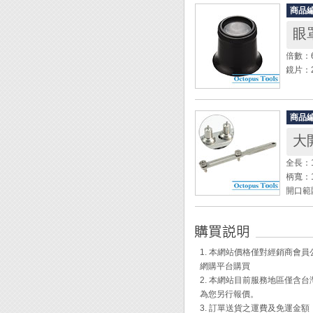
(此商
商品
眼
◆ 日
寶石、
倍數：
◆ 可
鏡片：
◆ 可
商品
大
全長：1
柄寬：
開口範
頭部形
開錶器
開錶頭材
螺帽材質
1. 本網站價格僅對經銷商
網購平台購買
◆ 專
2. 本網站目前服務地區僅
◆ 超
為您另行報價。
鏡工具
3. 訂單送貨之運費及免運金