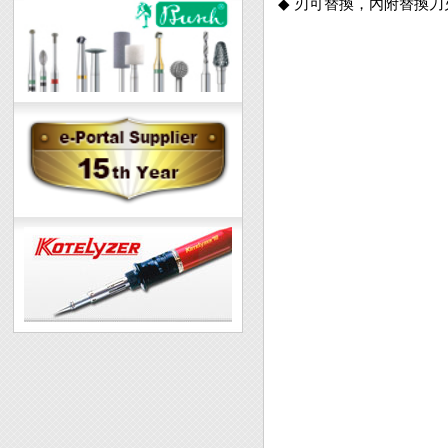
◆ 刃可替換，內附替換刀