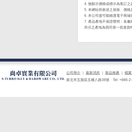
◆ 適
4. 無顯示價格或標示為客訂
5. 本網站所敘述之規格、價
6. 本公司盡可能維護電子商
7. 產品產地不保證聲明：
所示之產地為我司第一批進貨
公司簡介
｜
最新消息
｜
新品推薦
｜
檔案
新北市五股區五權八路38號 Tel: +886-2-229