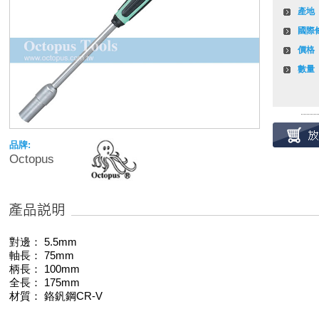
產地
國際
價格
數量
品牌:
Octopus
對邊： 5.5mm
軸長： 75mm
柄長： 100mm
全長： 175mm
材質： 鉻釩鋼CR-V