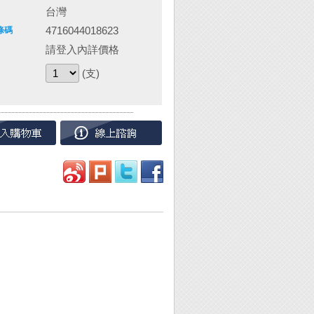
台灣
4716044018623
條碼
請登入內詳價格
(支)