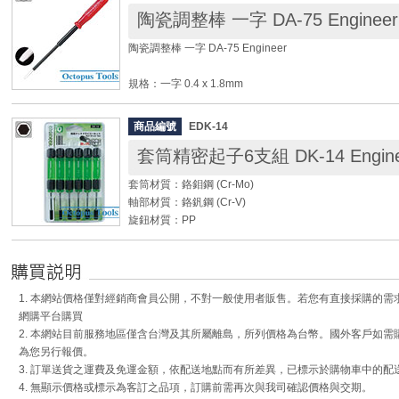
◎ 接頭彎 x 3支
陶瓷調整棒 一字 DA-75 Engineer
◆ 使用輕巧、攜帶方便。
陶瓷調整棒 一字 DA-75 Engineer
◆ 可輕易吸取SMD表面黏著元件BGA / QFP / QFN / SOP 
◆ 吸取零件重量可達40g。
規格：一字 0.4 x 1.8mm
◆ 吸盤為ESD靜電防護材質。
刃長：17mm
六角對邊：2.5mm
商品編號
EDK-14
全長：148mm
套筒精密起子6支組 DK-14 Engine
重量：7g
套筒材質：鉻鉬鋼 (Cr-Mo)
◆ 起子頭為精密耐用二氧化鋯陶瓷製成，耐用且不導電。
軸部材質：鉻釩鋼 (Cr-V)
◆ 軸部相當細薄；且軸部可與手柄脫離，可取出裝在機器
旋鈕材質：PP
◆ 2合1，除一字頭端外，亦可調整六角軸芯。
重量：155g
◆ 高強度不易磨損、長壽命、完全無導電、無感應、無磁
尺寸：3, 4, 4.5, 5, 5.5, 6mm
電路)調整起子。
軸長：55mm
◆ 包含IFT元件、可變線圈、可變電阻、可變電感、可調
套筒長：18mm
陶瓷調整棒或塑膠調整棒做調整，確保元件功能正常。
1. 本網站價格僅對經銷商會員公開，不對一般使用者販售。若您有直接採購的
手柄長：85mm
網購平台購買
全長：140mm
2. 本網站目前服務地區僅含台灣及其所屬離島，所列價格為台幣。國外客戶如
為您另行報價。
◆ 狹小型套筒設計，適合狹窄空間使用。
3. 訂單送貨之運費及免運金額，依配送地點而有所差異，已標示於購物車中的配
◆ 磁性起子頭，螺絲頭不易掉落。
4. 無顯示價格或標示為客訂之品項，訂購前需再次與我司確認價格與交期。
◆ 整組包含常用套筒規格3mm 到6mm。