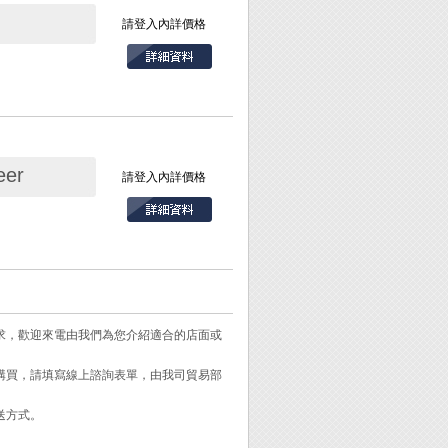
請登入內詳價格
/ PLCC 等零件。
er
請登入內詳價格
上使用。
性的高周波(高頻
式電容，都需要以
需求，歡迎來電由我們為您介紹適合的店面或
需購買，請填寫線上諮詢表單，由我司貿易部
送方式。