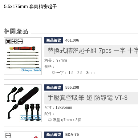
5.5x175mm 套筒精密起子
商品編號
461.006
替換式精密起子組 7pcs 一字 十
柄長： 97mm
規格：
◎ 一字： 1.5 2.5 3mm
◎ 十字： #00 #0 #1
◎ 星型： T6 T7 T8 T9 T10 T15
商品編號
555.208
材質：銅頭、鎳鉻鉬鋼、塑膠
手壓真空吸筆 短 防靜電 VT-3
◆ 刃長可調整25 ~ 90mm
尺寸：13x95mm
配件：
◎ 吸盤 φ7mm x 3個
◎ 吸盤 φ10mm x 3個
◎ 接頭直 x 3支
商品編號
EDA-75