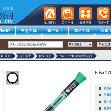
返回首頁
公司簡介
品牌專區
聯絡我們
首頁
起子扳手
套筒/米字
5.5x175mm 套筒精密起子
5.5x
產品
目錄
最小
包裝