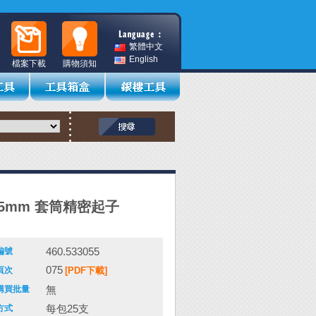
繁體中文
English
檔案下載
購物須知
175mm 套筒精密起子
460.533055
編號
075
頁次
[PDF下載]
無
購買批量
每包25支
方式