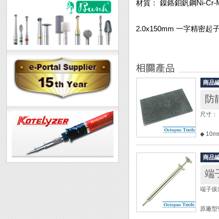
材質： 鎳鉻鉬釩鋼Ni-Cr-
2.0x150mm 一字精密起
商品
防靜
尺寸： 7
◆ 1
◆ C
◆ 表面
商品
端子
端子拔出器
原廠型號
全長： 