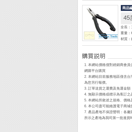
管外徑：
商品
管內徑：
45
套管長(
管身長(
全長：1
推出器(
重量：6
材質：
硬度：H
切斷能
◆ 適
1. 本網站價格僅對經銷商
◆ 鉗
網購平台購買
六角扳
2. 本網站目前服務地區僅
◆ ES
為您另行報價。
握。
3. 訂單送貨之運費及免運金
◆ 柄
4. 無顯示價格或標示為客訂
◆ 柄
5. 本網站所敘述之規格、價
6. 本公司盡可能維護電子商
Engi
7. 產品產地不保證聲明：
所示之產地為我司第一批進貨