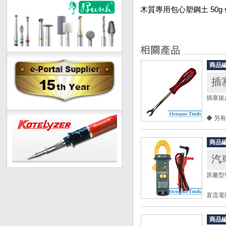
木質專用包心塑鋼土 50g
商品
插塞
插塞拔起
◆ 另有
開口寬：
商品
軸長： 
汽
全長： 
重量： 
原廠型號
直流電壓
交流電壓
直流電流
商品
交流電流