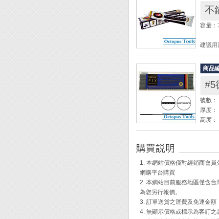
不鏽
電阻(O
鉤部開口
容量：7
尺寸：18
建議用
◆ 3 
◆ 讀
1. 
◆ 過
商品
2. 
◆ 導
#5
3. 
◆ 附
4. 可
號數： 
使用此
厚度： 
高度： 
◆ 不
齒數： 1
層保護
長度： 
◆ 適
1. 本網站價格僅對經銷商
◆ 鋸
網購平台購買
◆ 相
2. 本網站目前服務地區僅
◆ 每籮
為您另行報價。
◆ 安
3. 訂單送貨之運費及免運金
4. 無顯示價格或標示為客訂
鋸絲安