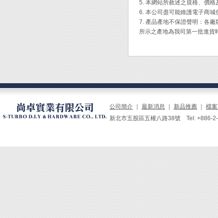
5. 本網站所敘述之規格、價
1.先
6. 本公司盡可能維護電子商
2.鬆
7. 產品產地不保證聲明：
3.將
所示之產地為我司第一批進貨
4.將
5.調
6.待
緊。
7.可
公司簡介
｜
最新消息
｜
新品推薦
｜
檔案
新北市五股區五權八路38號 Tel: +886-2-229