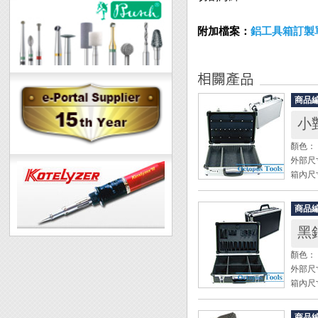
附加檔案：
鋁工具箱訂製
商品
小對
顏色：
外部尺寸：
箱內尺寸：
配件： 
商品
◆ 工
黑
◆ 下
◆ 外
顏色：
◆ 四
外部尺寸：
◆ 密
箱內尺寸：
配件： 
商品