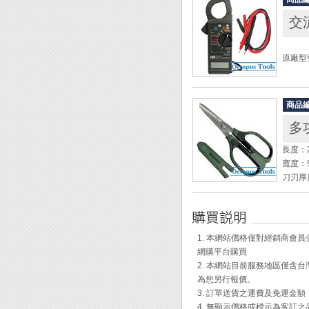
◆ 內
交流
◆ 四
◆ 一
原廠型號
* 此
確認尺
直流電壓
交流電壓(
商品
交流電流(
多功
電阻 (O
尺寸：20
長度：2
頻率(H
寬度：
鉤部口
刀刃厚
導通測
刀刃材
手柄材質
◆ 3 
保護蓋
◆ 二
重量：1
◆ 導
1. 本網站價格僅對經銷商
◆ 讀
網購平台購買
◆ 紋
◆ 可
2. 本網站目前服務地區僅
◆ U
◆ 防
為您另行報價。
◆ T
◆ 附
3. 訂單送貨之運費及免運金
◆ 特
4. 無顯示價格或標示為客訂