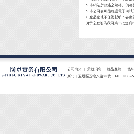
5. 本網站所敘述之規格、價
剪切能
6. 本公司盡可能維護電子商
7. 產品產地不保證聲明：
1. 同
所示之產地為我司第一批進貨
2. 橡皮
3. 棉線
4. 繩
5. P
6. 皮
7. Ke
8. 銅
公司簡介
｜
最新消息
｜
新品推薦
｜
檔案
* 紋
新北市五股區五權八路38號 Tel: +886-2-229
* 經
Engi