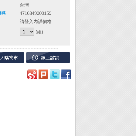
台灣
4716349009159
條碼
請登入內詳價格
(組)