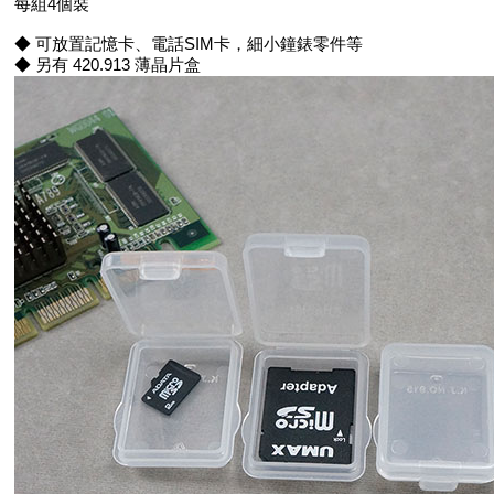
每組4個裝
◆ 可放置記憶卡、電話SIM卡，細小鐘錶零件等
◆ 另有 420.913 薄晶片盒