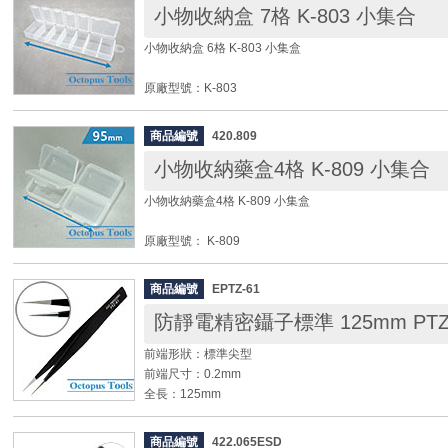
小物收納盒 7格 K-803 小集合
小物收納盒 6格 K-803 小集盒
原廠型號：K-803
長 x 寬 x 高：153x40x20mm
材質：PP
商品編號
420.809
格數：共7格 (6個上蓋)
小物收納藥盒4格 K-809 小集合
◆ 顏色為隨機出貨, 不可挑選
小物收納藥盒4格 K-809 小集盒
原廠型號： K-809
內部尺寸：90x60x15mm
外部尺寸：95x65x17mm
商品編號
EPTZ-61
材質： PP
格數： 4格相同
前端形狀：標準尖型
◆ 顏色為隨機出貨, 不可挑選
前端尺寸：0.2mm
全長：125mm
尖長：60mm
寬度：11mm
商品編號
422.065ESD