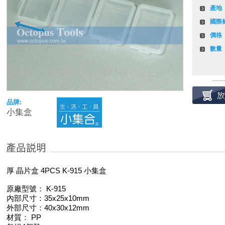
產地
國際
價格
數量
品牌:
小集盒
厚 晶片盒 4PCS K-915 小集盒
原廠型號： K-915
內部尺寸：35x25x10mm
外部尺寸：40x30x12mm
材質： PP