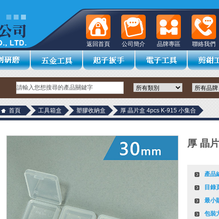
返回首頁
公司簡介
品牌專區
聯絡我們
首頁
工具箱盒
塑膠收納盒
厚 晶片盒 4pcs K-915 小集合
厚 晶片
產品
目錄
最小
包裝