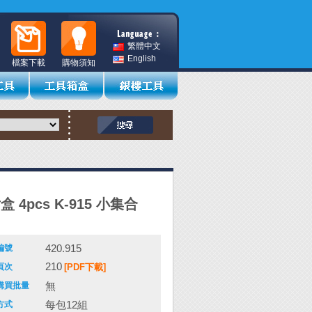
繁體中文
English
檔案下載
購物須知
盒 4pcs K-915 小集合
420.915
編號
210
頁次
[PDF下載]
無
購買批量
每包12組
方式