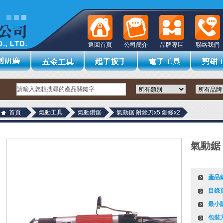
返回首頁
公司簡介
品牌專區
聯絡我們
首頁
氣動工具
氣動鑽鋸
氣動鋸 附銼刀x5 鋸條x2
氣動鋸 
產品
目錄
最小
包裝