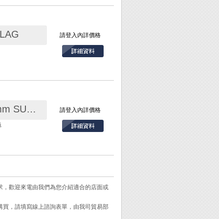
LAG
請登入內詳價格
屬部分，避免觸電。
402-W強力貫通撬鑿起子直型30mm SUNFLAG
請登入內詳價格
龜
需求，歡迎來電由我們為您介紹適合的店面或
需購買，請填寫線上諮詢表單，由我司貿易部
電筆握把端的金