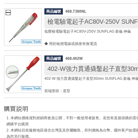
全長： 146mm
重量： 0.36kg
商品編號
468.7380NL
無負荷迴轉速： 25000r.p.m.
檢電驗電起子AC80V-250V SUNF
空氣消耗量： 0.4㎥/min
低壓檢電驗電起子AC80V-250V SUNFLAG 新龜 神龜
◆ 前端排氣新機種，可吹除切削研磨碎屑
◆ 標準配備6mm夾頭，可另購390.102601 3mm夾頭
◆ 用於檢測電線或插座有無電流
◆ 檢電起子沾到水或油，或手潮濕的狀況下禁止使用。
◆ 請先確認燈泡是否損壞，使用時請勿直接接觸筆尖金
商品編號
468.402W
◆ 請在商品的檢電範圍之內使用。
規格：
402-W 強力貫通撬鑿起子直型30mm SUNFLAG 新龜 神
◎ AC： 80V ~ 250V
◎ DC： 120 ~ 350V
前端形狀：直型
頭寬： 3 mm
軸部材質：鉻釩鋼
厚度： 0.4 mm
軸徑：9.5mm
軸長： 20 mm
頭寬：30mm
全長： 120 mm
軸長：230mm
重量： 30g
1. 本網站價格僅對經銷商會員公開，不對一般使用者販售。若您有直接採購的
全長：355mm
網購平台購買
[使用方法]:
2. 本網站目前服務地區僅含台灣及其所屬離島，所列價格為台幣。國外客戶如
◆ 適用於撬動與敲鑿，專業型敲鑿工具。
將驗電筆(檢電起子)前端插入插座的插孔，手指輕碰觸驗
為您另行報價。