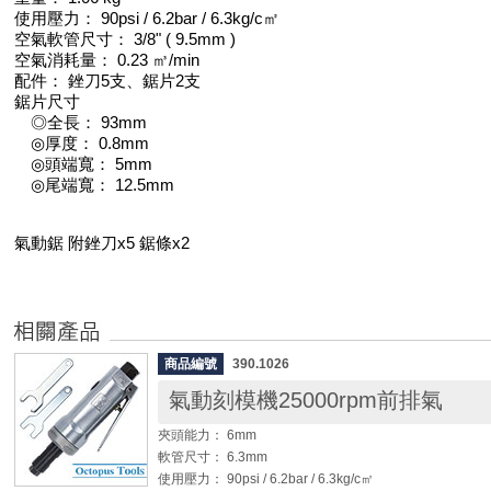
使用壓力： 90psi / 6.2bar / 6.3kg/c㎡
空氣軟管尺寸： 3/8" ( 9.5mm )
空氣消耗量： 0.23 ㎥/min
配件： 銼刀5支、鋸片2支
鋸片尺寸
◎全長： 93mm
◎厚度： 0.8mm
◎頭端寬： 5mm
◎尾端寬： 12.5mm
氣動鋸 附銼刀x5 鋸條x2
商品編號
390.1026
氣動刻模機25000rpm前排氣
夾頭能力： 6mm
軟管尺寸： 6.3mm
使用壓力： 90psi / 6.2bar / 6.3kg/c㎡