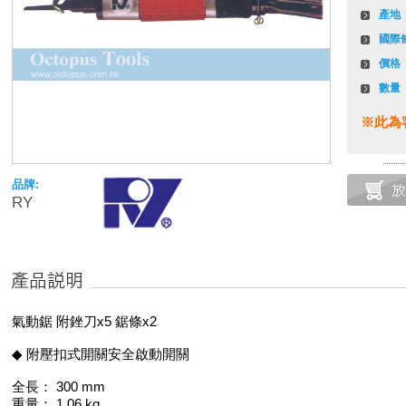
產地
國際
價格
數量
※此為
品牌:
RY
氣動鋸 附銼刀x5 鋸條x2
◆ 附壓扣式開關安全啟動開關
全長： 300 mm
重量： 1.06 kg