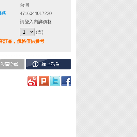
台灣
4716044017220
條碼
請登入內詳價格
(支)
客訂品，價格僅供參考