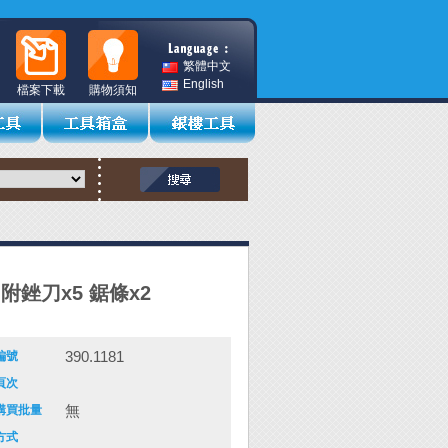
繁體中文
English
檔案下載
購物須知
附銼刀x5 鋸條x2
390.1181
編號
頁次
無
購買批量
方式