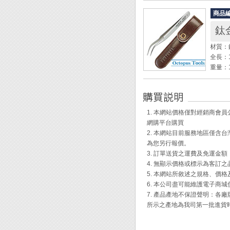
溫度範圍
商品
溫度飄移
重量： 
外觀尺寸：
材質：
全長：1
◆ 產
重量：1
◆ 防
◆ 烙
◆ 附
◆ 烙鐵
◆ 不
◆ 符合
60%
◆ 符合
1. 本網站價格僅對經銷商
◆ 外部
網購平台購買
Engi
2. 本網站目前服務地區僅
溫度校
為您另行報價。
◆ 將
3. 訂單送貨之運費及免運金
205
4. 無顯示價格或標示為客訂
方向調
5. 本網站所敘述之規格、價
◆ 將控
6. 本公司盡可能維護電子商
如有誤
7. 產品產地不保證聲明：
增加溫
所示之產地為我司第一批進貨