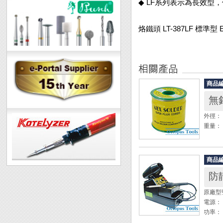
◆ LF系列表示為長效型
烙鐵頭 LT-387LF 標準型 
商品
無鉛
外徑： 
重量： 
◆ 使
烙鐵頭
商品
防
原廠型
電源： 
功率： 
發熱器：