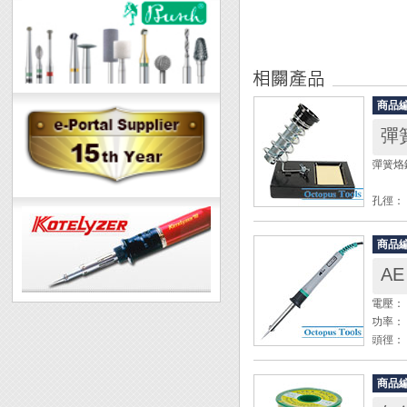
商品
彈
彈簧烙鐵
孔徑：
尺寸： 8
海綿尺寸
商品
AE
電壓： 
功率： 
頭徑： 
◆ 可搭
商品