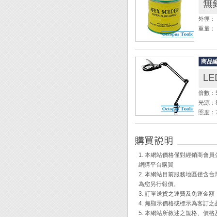
無鉛
外徑： 
重量： 
◆ 使
烙鐵頭
商品
L
倍數：
光源：8
照度：
色溫：約
鏡片尺
鏡片材
燈罩直
1. 本網站價格僅對經銷商
電壓：1
網購平台購買
消耗功
2. 本網站目前服務地區僅
表面阻抗
為您另行報價。
長度：1
3. 訂單送貨之運費及免運金
4. 無顯示價格或標示為客訂
◆ 鎖
5. 本網站所敘述之規格、價