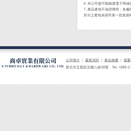
◆ A
6. 本公司盡可能維護電子商
◆ 交
7. 產品產地不保證聲明：
◆ 架
所示之產地為我司第一批進貨
◆ 玻
◆ 黑
公司簡介
｜
最新消息
｜
新品推薦
｜
檔案
新北市五股區五權八路38號 Tel: +886-2-229