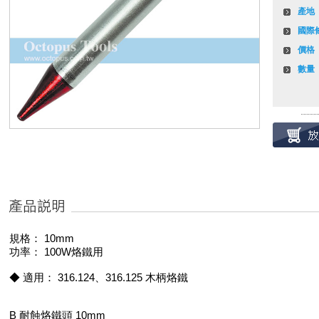
產地
國際
價格
數量
規格： 10mm
功率： 100W烙鐵用
◆ 適用： 316.124、316.125 木柄烙鐵
B 耐蝕烙鐵頭 10mm