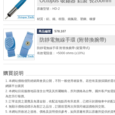
Octopus 吸錫器 鋁製 長200mm
原廠型號：HD-2
材質：鋁、鐵、樹脂、鐵氟龍、塑鋼、橡膠
長度：200mm
柄徑：22.5mm
商品編號
578.107
頭徑：5mm
防靜電無線手環 (附替換腕帶)
重量：70g
防靜電無線手環 附替換腕帶 (鬆緊帶式)
◆ 可更換吸錫頭 (型號：553.10001)
有效電阻值： <5000 ohms (±10%)
◆ 利用導電手環將人體產生之靜電，累積電荷於放電盒內
原理，將靜電經由十字型隱藏式放電孔，排放於空氣中之
氣)，以達到排放靜電之效果。
◆ 防靜電手環一組，另附一條替換腕帶。放電盒為可拆
1. 本網站價格僅對經銷商會員公開，不對一般使用者販售。若您有直接採購的
腕帶鬆弛，可將放電盒拆下扣至替換腕帶上。
網購平台購買
◆ 手碗帶為可調式鬆緊帶，可調整伏貼手腕效果佳。
2. 本網站目前服務地區僅含台灣及其所屬離島，所列價格為台幣。國外客戶如
◆ 無線式防靜電手環適合站立、或需走動的工作場所，
為您另行報價。
方便實用。使用上可依工作場所環境所需，另購接地線，
3. 訂單送貨之運費及免運金額，依配送地點而有所差異，已標示於購物車中的配
電手環。
4. 無顯示價格或標示為客訂之品項，訂購前需再次與我司確認價格與交期。
◆ 此為新款放電盒設計，十字放電孔多，可提高放電效
5. 本網站所敘述之規格、價格及說明僅供參考，如與原廠有異以原廠所提供的資
壓電傷害之危險。(他牌無線手環上凸出之放電螺絲，較