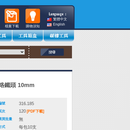
繁體中文
English
檔案下載
購物須知
烙鐵頭 10mm
316.185
編號
120
頁次
[PDF下載]
無
購買批量
每包10支
方式