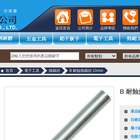
返回首頁
公司簡介
品牌專區
聯絡我們
首頁
電子工具
烙鐵頭
B 耐蝕烙鐵頭 10mm
B 耐蝕
產品
目錄
最小
包裝