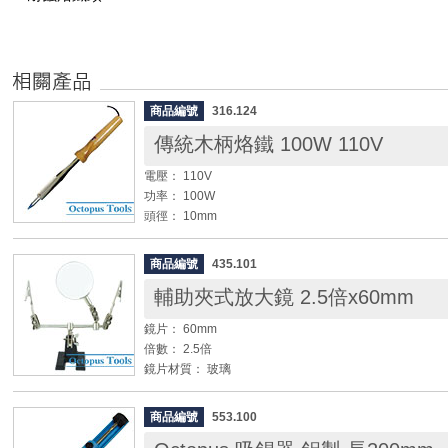
商品編號
316.124
傳統木柄烙鐵 100W 110V
電壓： 110V
功率： 100W
頭徑： 10mm
商品編號
435.101
輔助夾式放大鏡 2.5倍x60mm
鏡片： 60mm
倍數： 2.5倍
鏡片材質： 玻璃
◆ 檯身為鑄鐵製，重心穩固，可將工作物固定好再焊錫
商品編號
553.100