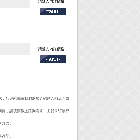
請登入內詳價格
請登入內詳價格
，再利用電暈放電
導電粒子(如水
卸式，若長時間使用
需求，歡迎來電由我們為您介紹適合的店面或
需購買，請填寫線上諮詢表單，由我司貿易部
活動範圍不受限制，
即可改為有線式導
送方式。
率，避免不慎觸及高
料為準。
有觸及高壓電源之危