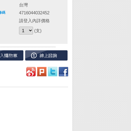
台灣
4716044032452
條碼
請登入內詳價格
(支)