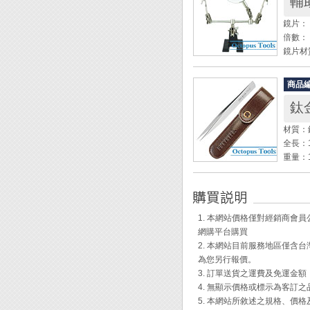
輔
鏡片： 
倍數： 
鏡片材
◆ 檯
商品
材質：
全長：1
重量：1
◆ 附
◆ 不
60%
1. 本網站價格僅對經銷商
網購平台購買
Engi
2. 本網站目前服務地區僅
為您另行報價。
3. 訂單送貨之運費及免運金
4. 無顯示價格或標示為客訂
5. 本網站所敘述之規格、價