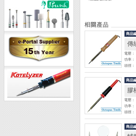
商品
傳
電壓： 
功率： 
頭徑： 
商品
膠柄
電壓： 
功率： 
頭徑： 
商品