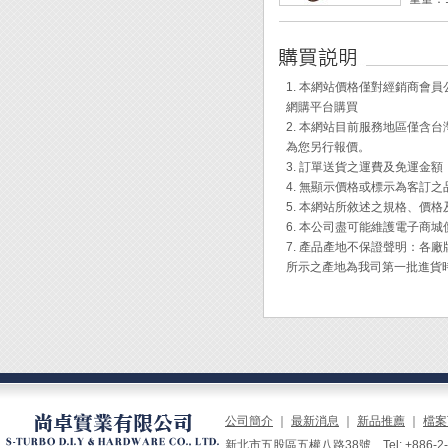
握。
◆ 柄
◆ 附
◆ 柄
◆ 不
60%
Engi
1. 本網站價格僅對經銷商
網購平台購買
Engi
2. 本網站目前服務地區僅
為您另行報價。
3. 訂單送貨之運費及免運金
4. 無顯示價格或標示為客訂
5. 本網站所敘述之規格、價
6. 本公司盡可能維護電子商
7. 產品產地不保證聲明：
所示之產地為我司第一批進貨
公司簡介
｜
最新消息
｜
新品推薦
｜
檔案
新北市五股區五權八路38號 Tel: +886-2-229