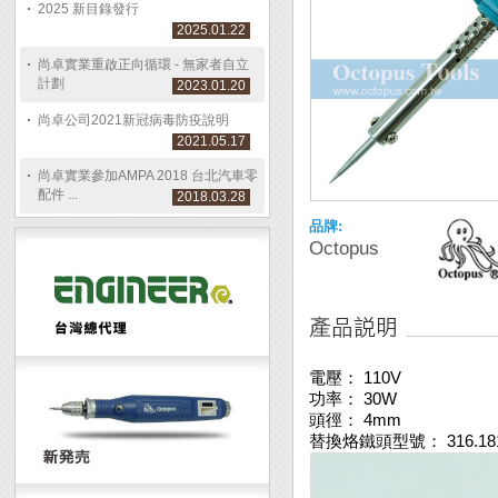
2025 新目錄發行
2025.01.22
尚卓實業重啟正向循環 - 無家者自立
計劃
2023.01.20
尚卓公司2021新冠病毒防疫說明
2021.05.17
尚卓實業參加AMPA 2018 台北汽車零
配件 ...
2018.03.28
品牌:
Octopus
電壓： 110V
功率： 30W
頭徑： 4mm
替換烙鐵頭型號： 316.18