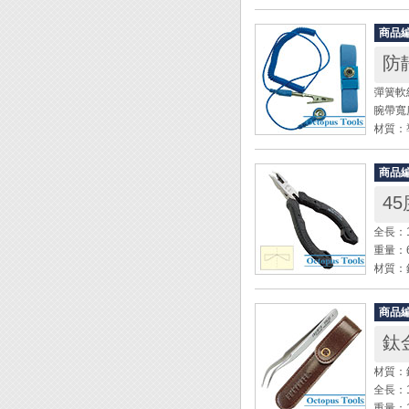
◆ 適用
317.1
商品
316.7
防
彈簧軟線
腕帶寬
材質：
顏色：
商品
◆ 靜
45
◆ 鬆
◆ 彈
全長：1
重量：6
材質：
硬度：H
切斷能
商品
◆ 適
◆ 鉗
材質：
六角扳
全長：1
◆ ES
重量：1