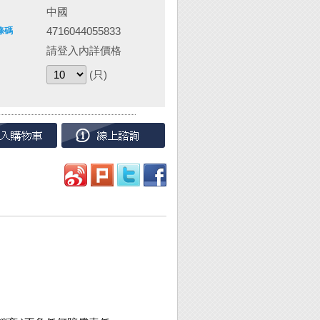
中國
4716044055833
條碼
請登入內詳價格
(只)