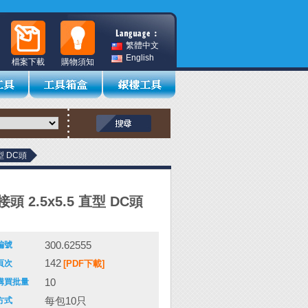
繁體中文
English
檔案下載
購物須知
型 DC頭
頭 2.5x5.5 直型 DC頭
300.62555
編號
142
頁次
[PDF下載]
10
購買批量
每包10只
方式