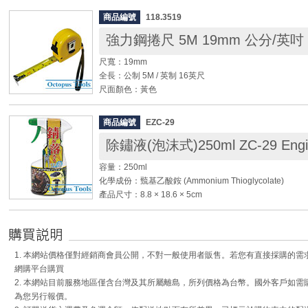
耐溫：0℃ ~ 100℃
商品編號
118.3519
尺寸：75mm x 65mm x 3mm (3"x 2.5"x 0.1")
強力鋼捲尺 5M 19mm 公分/英吋
◆ 雙面超強黏著力，可黏在任何表面上，可穩固物品，不
尺寬：19mm
表面。
全長：公制 5M / 英制 16英尺
◆ 不留殘膠，水洗風乾後可重複使用200次以上。
尺面顏色：黃色
◆ 車上必備好物，方便黏貼小物或手機；忘記帶自拍棒
貼在牆壁上，變身為自拍工具。
◆ 卡爪自動補正移動爪設計，前端金屬卡爪厚度約1mm
◆ 將保護透明片撕下，使隨手貼雙面與平整物品表面貼
商品編號
EZC-29
處預留約1mm間隙，量測時不論是前頂，或用卡爪勾住
透明保護片，利於保存使用。
除鏽液(泡沫式)250ml ZC-29 Engi
準確數值。
◆ 採用ABS耐衝擊塑膠外殼，降低意外落下時損壞的機會
容量：250ml
◆ 附腕帶及扣夾，可夾於褲子皮帶腰間
化學成份：巰基乙酸銨 (Ammonium Thioglycolate)
◆ 自動收回功能
產品尺寸：8.8 × 18.6 × 5cm
◆ 泡沫噴沫式更適合居家除鏽使用，方便好操作，一噴即
◆ 幾秒內即可除去金屬物件上的鐵鏽。只要噴於生鏽部
失!
1. 本網站價格僅對經銷商會員公開，不對一般使用者販售。若您有直接採購的
◆ 此除鏽油為中性液體，請安心使用。
網購平台購買
◆ 特別適合應用於金屬模具整修除鏽，是各工廠及模具
2. 本網站目前服務地區僅含台灣及其所屬離島，所列價格為台幣。國外客戶如
◆ 居家金屬表面、汽車、機車、農機、船舶、管線上的
為您另行報價。