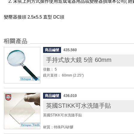
2. 未依上列方式操作使用造成電器用品或變壓器損壞本公司( 經
變壓器接頭 2.5x5.5 直型 DC頭
商品編號
435.560
手持式放大鏡 5倍 60mm
倍數： 5
鏡片直徑： 60mm (2.25")
◆ 壓克力鏡片
◆ 輔助閱讀工具
商品編號
436.010
英國STIKK可水洗隨手貼
英國STIKK可水洗隨手貼
材質：特殊PU矽膠
最大承重：1.5kgs(4.4lbs)