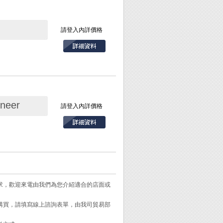
請登入內詳價格
會傷害被黏貼物的
也可以馬上將手機黏
，卡爪與尺片固定
合壓牢，建議可保留
測量物，皆可以獲得
neer
請登入內詳價格
。
可。
位，可迅速讓鏽蝕消
需求，歡迎來電由我們為您介紹適合的店面或
維護的好用工具。
需購買，請填寫線上諮詢表單，由我司貿易部
鏽蝕部位均可處理。