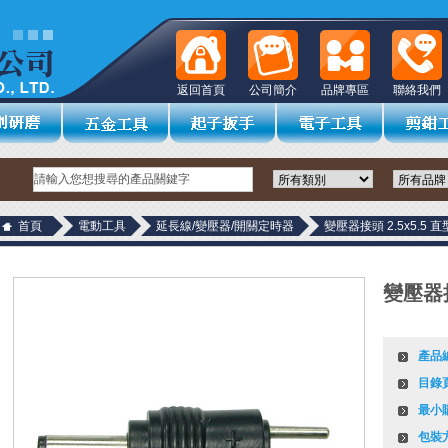
返回首頁
公司簡介
品牌專區
聯絡我們
首頁
電動工具
延長線/變壓器/開關定時器
變壓器接頭 2.5x5.5 直
變壓器接
產品
目錄
最小
包裝