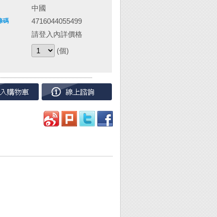
中國
4716044055499
條碼
請登入內詳價格
(個)