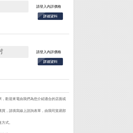
請登入內詳價格
吋
請登入內詳價格
、檢查細小物品或家
，卡爪與尺片固定
易滑落。
測量物，皆可以獲得
需求，歡迎來電由我們為您介紹適合的店面或
。
需購買，請填寫線上諮詢表單，由我司貿易部
送方式。