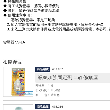
◆ 轉接頭另售
◆ 電子式變壓器、體積小攜帶便利
◆ 圖片、顏色僅供參考依現品為準
◆ 使用注意事項：
1. 請確認變壓器功率是否足夠
2. 插入電器供電前請用三用電錶測試變壓器正負極是否正確
3. 未依上列方式操作使用造成電器用品或變壓器損壞，本公司( 
變壓器 9V-1A
商品編號
437.007
螺絲加強固定劑 15g 修繕屋
內容量： 15g
硬化時間： 10分鐘
顏 色： 暗紅色
◆ 適用車輛、家具、窗戶、機械、馬達、眼鏡框、釣具
商品編號
435.216
定。