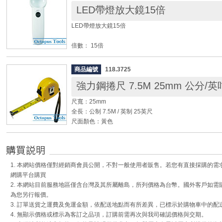
LED帶燈放大鏡15倍
◆ 接著固定力強，任何螺絲固定適用
◆ 本螺絲膠不適用於壓克力等塑膠材質上
LED帶燈放大鏡15倍
倍數： 15倍
尺寸： 133 x 45 x 26mm
鏡片直徑： 37mm
商品編號
118.3725
鏡片材質：玻璃
強力鋼捲尺 7.5M 25mm 公分/英
附有兩個LED(5mm)燈
使用4號電池 x 3
尺寬：25mm
全長：公制 7.5M / 英制 25英尺
◆ 適用範圍：印刷業、IC電路板檢查、硬幣等個人蒐集
尺面顏色：黃色
用均可。
◆ 2個LED燈亮度高，放大效果更清晰。
◆ 卡爪自動補正移動爪設計，前端金屬卡爪厚度約1mm
◆ 手柄尾部設計有圓形小孔排列，增加手握的磨擦力，不
處預留約1mm間隙，量測時不論是前頂，或用卡爪勾住
◆ 開關處凹槽設計，符合人體工學好操作。
準確數值。
1. 本網站價格僅對經銷商會員公開，不對一般使用者販售。若您有直接採購的
◆ 採用ABS耐衝擊塑膠外殼，降低意外落下時損壞的機會
網購平台購買
◆ 附腕帶及扣夾，可夾於褲子皮帶腰間
2. 本網站目前服務地區僅含台灣及其所屬離島，所列價格為台幣。國外客戶如
◆ 自動收回功能
為您另行報價。
3. 訂單送貨之運費及免運金額，依配送地點而有所差異，已標示於購物車中的配
4. 無顯示價格或標示為客訂之品項，訂購前需再次與我司確認價格與交期。