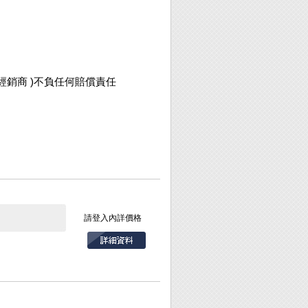
經銷商 )不負任何賠償責任
請登入內詳價格
、鞋釘…等螺絲之固