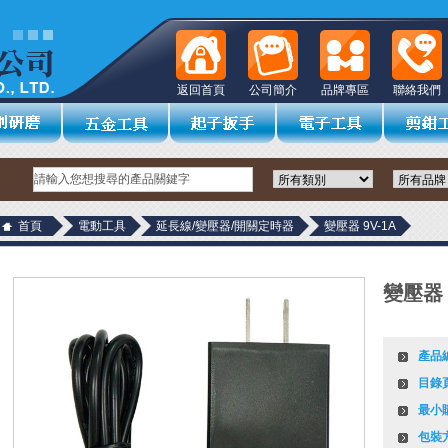
返回首頁
公司簡介
品牌專區
聯絡我們
首頁
電動工具
延長線/變壓器/開關定時器
變壓器 9V-1A
變壓器 
產品
目錄
最小
包裝