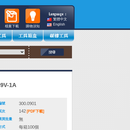
繁體中文
English
檔案下載
購物須知
9V-1A
300.0901
編號
142
頁次
[PDF下載]
無
購買批量
每箱100個
方式