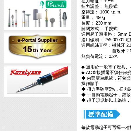
扭力精度： ± 5%
扭力調整： 無段式
空轉速： 1000 r.p.m.
重量： 480g
長度： 230 mm
開關方式： 手按式
適用起子頭規格： 5mm 
適用碳刷： 259.00001 
適用螺絲直徑：機械牙 2.0 ~
自攻牙 2.0 ~ 3
無負荷電流： 0.2A
◆ 適用於一般電子燈具
◆ AC直接插電不須任何
◆ 內部雙重絕緣，符合
操作順手
◆ 扭力準確度5%，扭
◆ 半自動電動起子，鎖
◆ 起子頭規格以上為準
每款電動起子可選擇一種