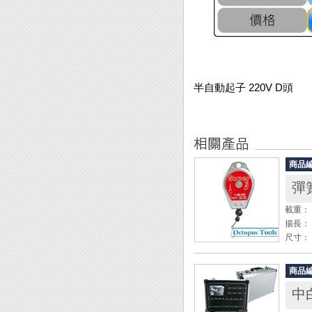
半自動起子 220V D頭
商品
彈簧
載重： 0
揚長： 
尺寸： 
材質：
商品
◆ 各
中白
◆ 調