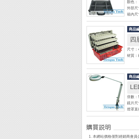
顏色：
外部尺寸：
箱內尺寸：
配件： 
商品
◆ 工
◆ 下
◆ 外
尺寸：4
◆ 四
材質：
◆ 一
◆ 耐
* 此
◆ 三
確認尺
商品
◆ 專
L
◆ 塑
◆ 鎖
倍數：
◆ 手
鏡片尺
◆ 顏
燈罩直
鏡片材
材質：
電壓：A
長度：9
1. 本網站價格僅對經銷商