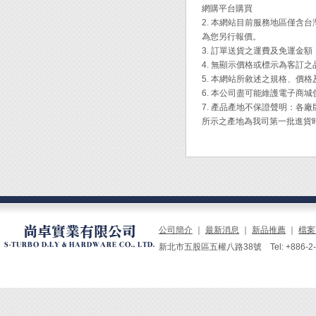
光源：1
網購平台購買
照度：
2. 本網站目前服務地區僅
為您另行報價。
◆ 鎖
3. 訂單送貨之運費及免運金
◆ 交
4. 無顯示價格或標示為客訂
◆ 使
5. 本網站所敘述之規格、價
◆ 亮
6. 本公司盡可能維護電子商
◆ 架
7. 產品產地不保證聲明：
◆ 玻
所示之產地為我司第一批進貨
◆ 支
◆ 適
藝品製
公司簡介
｜
最新消息
｜
新品推薦
｜
檔案
新北市五股區五權八路38號 Tel: +886-2-229