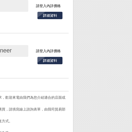
頭等材質，相互間之
請登入內詳價格
neer
1Ω/spuare。
請登入內詳價格
可。
位，可迅速讓鏽蝕消
需求，歡迎來電由我們為您介紹適合的店面或
維護的好用工具。
需購買，請填寫線上諮詢表單，由我司貿易部
鏽蝕部位均可處理。
送方式。