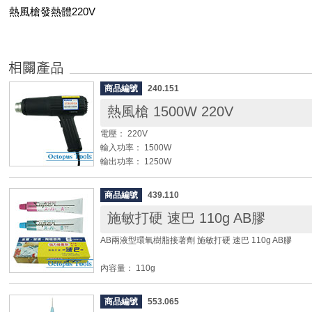
熱風槍發熱體220V
商品編號
240.151
熱風槍 1500W 220V
電壓： 220V
輸入功率： 1500W
輸出功率： 1250W
熱風溫度：第一段315℃
第二段600℃
商品編號
439.110
施敏打硬 速巴 110g AB膠
◆ 用途：鋁箔包裝袋、收縮袋、熱縮套管
◆ 出風口與加工品距離務必超過7公分，使用中及使用後
AB兩液型環氧樹脂接著劑 施敏打硬 速巴 110g AB膠
產品，防止內部零件脆裂。
◆ 使用前請詳閱說明書，確保權益。
內容量： 110g
硬化時間： 6小時
顏 色： 透明
商品編號
553.065