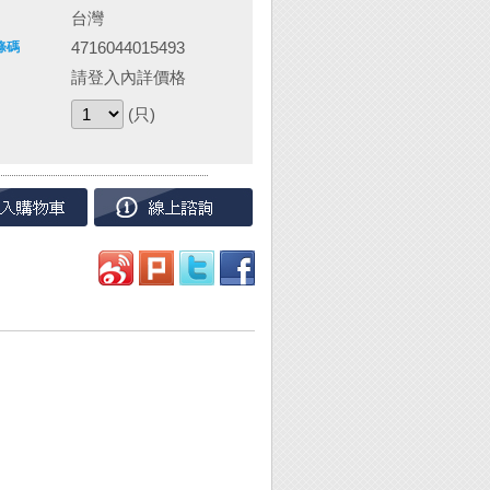
台灣
4716044015493
條碼
請登入內詳價格
(只)