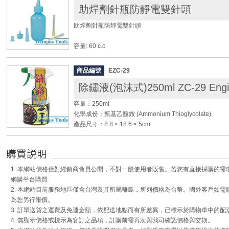
助焊劑針瓶防靜電雙針頭
◆ 金屬、玻璃、陶瓷器、硬質塑膠、混凝土、磁磚、木
黏接及充填劑。
助焊劑針瓶防靜電雙針頭
容量: 60 c.c.
材質: PE
針孔口徑: 0.25㎜ / 0.50㎜ 針頭各1只
商品編號
EZC-29
除鏽液(泡沫式)250ml ZC-29 Engi
◆ 本體為導電塑膠成型，永久防靜電。防靜電材質10^9~10^1
符合MIL-STD-2000。
容量：250ml
◆ 可控制溶劑流量，節省溶劑使用，降低成本。
化學成份：巰基乙酸銨 (Ammonium Thioglycolate)
◆ 可防止氣體揮發，造成人體傷害。
產品尺寸：8.8 × 18.6 × 5cm
◆ 耐用度高，不需經常更換。
◆ 泡沫噴沫式更適合居家除鏽使用，方便好操作，一噴即
◆ 幾秒內即可除去金屬物件上的鐵鏽。只要噴於生鏽部
失!
1. 本網站價格僅對經銷商會員公開，不對一般使用者販售。若您有直接採購的
◆ 此除鏽油為中性液體，請安心使用。
網購平台購買
◆ 特別適合應用於金屬模具整修除鏽，是各工廠及模具
2. 本網站目前服務地區僅含台灣及其所屬離島，所列價格為台幣。國外客戶如
◆ 居家金屬表面、汽車、機車、農機、船舶、管線上的
為您另行報價。
3. 訂單送貨之運費及免運金額，依配送地點而有所差異，已標示於購物車中的配
[使用方法]：
4. 無顯示價格或標示為客訂之品項，訂購前需再次與我司確認價格與交期。