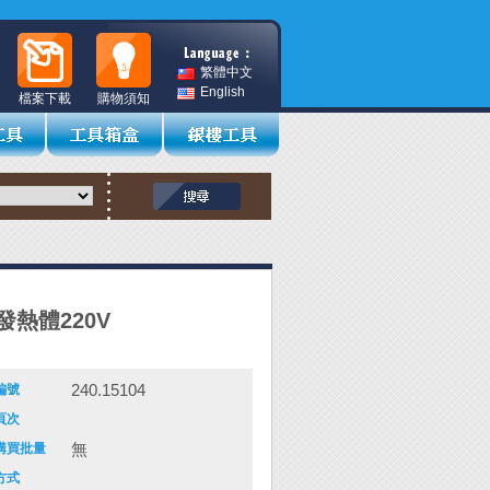
繁體中文
English
檔案下載
購物須知
發熱體220V
240.15104
編號
頁次
無
購買批量
方式