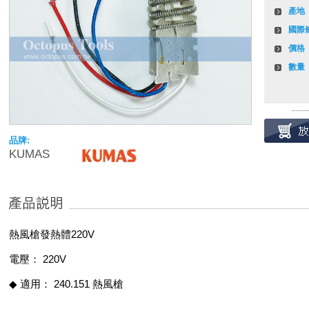
產地
國際
價格
數量
品牌:
KUMAS
熱風槍發熱體220V
電壓： 220V
◆ 適用： 240.151 熱風槍