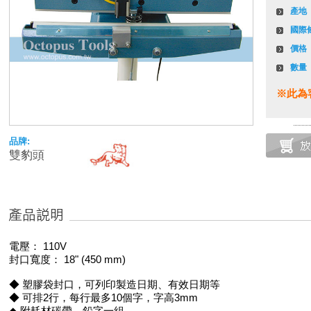
產地
國際
價格
數量
※此為
品牌:
雙豹頭
電壓： 110V
封口寬度： 18" (450 mm)
◆ 塑膠袋封口，可列印製造日期、有效日期等
◆ 可排2行，每行最多10個字，字高3mm
◆ 附耗材碳帶、鉛字一組