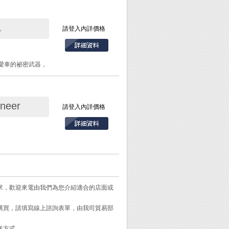
請勿碰撞或敲擊本
L
請登入內詳價格
其它任何生產製造業
籃具載物、車上備
愛車的祕密武器，
功能。
形成一層天然保護
neer
」的革命性產品，亦
請登入內詳價格
修復專家一至推薦
可。
位，可迅速讓鏽蝕消
需求，歡迎來電由我們為您介紹適合的店面或
維護的好用工具。
需購買，請填寫線上諮詢表單，由我司貿易部
鏽蝕部位均可處理。
送方式。