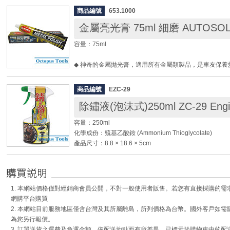
◆ 出風口與加工品距離務必超過7公分，使用中及使用後
車輪： 3"PU輪 (4活動車輪)
產品，防止內部零件脆裂。
商品編號
653.1000
重量： 6kg
◆ 使用前請詳閱說明書，確保權益。
金屬亮光膏 75ml 細磨 AUTOSO
◆ 使用對象： 適合包裝業、食品業、物流業電子業、、
容量：75ml
◆ 商品用途： 一般性載物、生產線台車、包裝線台車、
用載物車、跪坐工作休閒用途、個人或營業用途
◆ 神奇的金屬拋光膏，適用所有金屬類製品，是車友保養
◆ 一次購買4台/箱, 附贈一支鉤子
產品功效驚人，具有清潔、亮光、除鏽等三效合一的強大
◆ 不僅可將您心愛的金屬物品拋光、打亮，而且用後會
商品編號
EZC-29
膜，讓物品的使用壽命增長！
除鏽液(泡沫式)250ml ZC-29 Engi
◆ 成分天然、無毒、無刺激性臭味，是一項「立即顯效
可使用於家用廚具、五金工具用品。
容量：250ml
◆ 贏得三面國際金牌，且深獲世界各地業主，博物館及
化學成份：巰基乙酸銨 (Ammonium Thioglycolate)
◆ 安全且可輕易的移除氧化、鏽蝕、髒汙。
產品尺寸：8.8 × 18.6 × 5cm
◆ 使用後產生光澤表面且產生保護層使之常保光亮如新。
◆ 另有售750ml整罐裝(產品編號：653.1100)。
◆ 泡沫噴沫式更適合居家除鏽使用，方便好操作，一噴即
◆ 幾秒內即可除去金屬物件上的鐵鏽。只要噴於生鏽部
失!
1. 本網站價格僅對經銷商會員公開，不對一般使用者販售。若您有直接採購的
◆ 此除鏽油為中性液體，請安心使用。
網購平台購買
◆ 特別適合應用於金屬模具整修除鏽，是各工廠及模具
2. 本網站目前服務地區僅含台灣及其所屬離島，所列價格為台幣。國外客戶如
◆ 居家金屬表面、汽車、機車、農機、船舶、管線上的
為您另行報價。
3. 訂單送貨之運費及免運金額，依配送地點而有所差異，已標示於購物車中的配