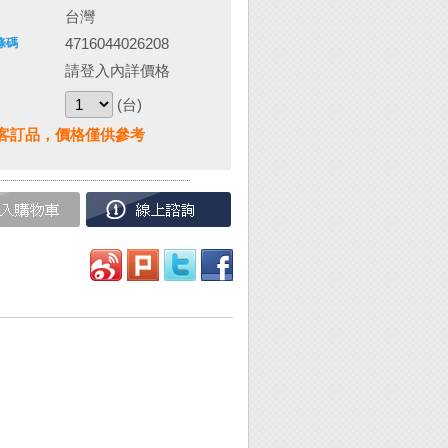
台灣
4716044026208
條碼
請登入內詳價格
(台)
客訂品，價格僅供參考