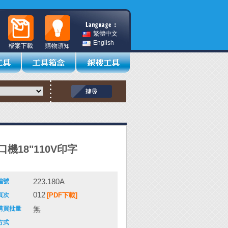
繁體中文
English
檔案下載
購物須知
機18"110V印字
223.180A
編號
012
頁次
[PDF下載]
無
購買批量
方式