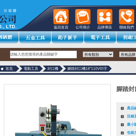
返回首頁
公司簡介
品牌專區
聯絡我們
首頁
電動工具
封口機
腳踏封口機18"110V印字
腳踏封口
產品
目錄
最小
包裝