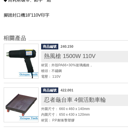
腳踏封口機18"110V印字
商品編號
240.150
熱風槍 1500W 110V
材質：外殼PA66+30%玻璃纖維，
槍頭：不鏽鋼
電壓： 110V
輸入功率： 1500W
輸出功率： 1250W
商品編號
422.001
熱風溫度：第一段315℃
忍者龜台車 4個活動車輪
第二段600℃
外圍尺寸： 660 x 460 x 140mm
◆ 用途：熱收縮膜包裝、鋁箔包裝袋、熱縮套管、剝離油
內圍尺寸： 650 x 430 x 120mm
◆ 使用範圍：工業用輕鬆去除油漆、填縫劑、黏貼隔熱
材質： P.P.耐衝擊塑膠
冷凍管、乾襙的石膏、鬆動生鏽的螺栓、以及彎曲金屬。
載重： 200 ~ 300 kg