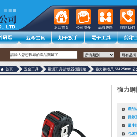
返回首頁
公司簡介
品牌專區
聯絡我們
首頁
五金工具
量測工具/計數器/測距輪
強力鋼捲尺 5M 25mm 公
強力鋼捲
產品
目錄
最小
包裝