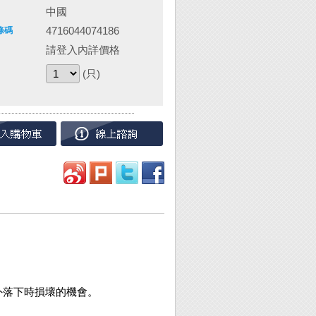
中國
4716044074186
條碼
請登入內詳價格
(只)
外落下時損壞的機會。