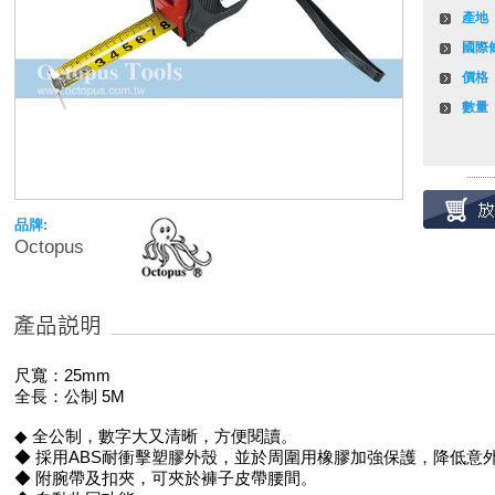
產地
國際
價格
數量
品牌:
Octopus
尺寬：25mm
全長：公制 5M
◆ 全公制，數字大又清晰，方便閱讀。
◆ 採用ABS耐衝擊塑膠外殼，並於周圍用橡膠加強保護，降低意
◆ 附腕帶及扣夾，可夾於褲子皮帶腰間。