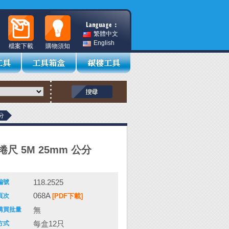
繁體中文
English
檔案下載
購物須知
分
尺 5M 25mm 公分
118.2525
編號
068A
頁次
[PDF下載]
無
購買批量
每盒12只
方式