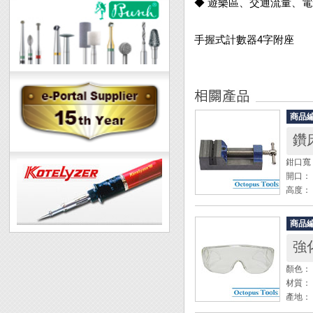
◆ 遊樂區、交通流量、
手握式計數器4字附座
商品
鑽床
鉗口寬：
開口： 
高度： 
全長： 
重量： 1
商品
強
◆ 精
◆ 夾
顏色：
材質： P
Engi
產地：
認證： 