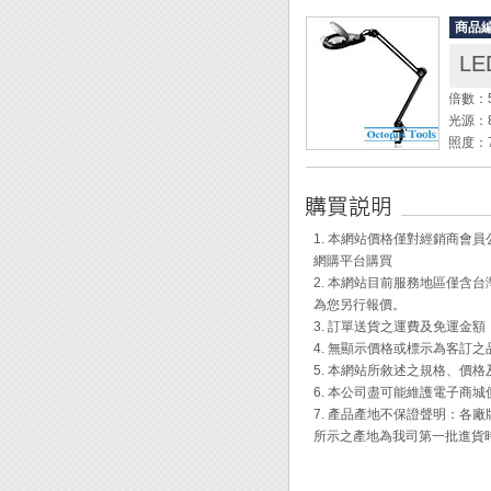
商品
◆ 符合
L
◆ 作
◆ 使
倍數：
光源：8
照度：
色溫：約
鏡片尺
鏡片材
燈罩直
1. 本網站價格僅對經銷商
電壓：1
網購平台購買
消耗功
2. 本網站目前服務地區僅
表面阻抗
為您另行報價。
長度：1
3. 訂單送貨之運費及免運金
4. 無顯示價格或標示為客訂
◆ 鎖
5. 本網站所敘述之規格、價
◆ A
6. 本公司盡可能維護電子商
◆ 交
7. 產品產地不保證聲明：
◆ 架
所示之產地為我司第一批進貨
◆ 玻
◆ 黑