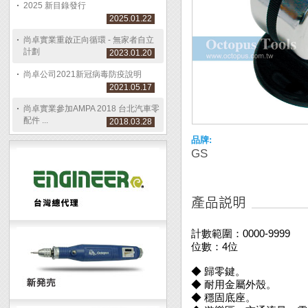
2025 新目錄發行
2025.01.22
尚卓實業重啟正向循環 - 無家者自立
計劃
2023.01.20
尚卓公司2021新冠病毒防疫說明
2021.05.17
尚卓實業參加AMPA 2018 台北汽車零
配件 ...
2018.03.28
品牌:
GS
計數範圍：0000-9999
位數：4位
◆ 歸零鍵。
◆ 耐用金屬外殼。
◆ 穩固底座。