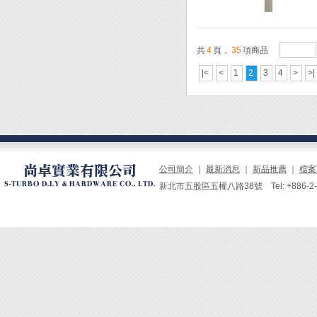
共
4
頁，
35
項商品
|<
<
1
2
3
4
>
>|
公司簡介
｜
最新消息
｜
新品推薦
｜
檔案
新北市五股區五權八路38號 Tel: +886-2-229